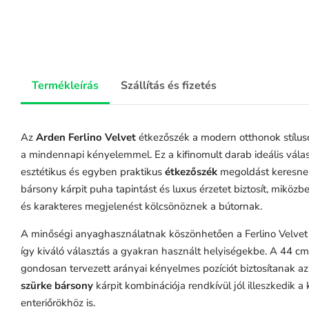
Termékleírás
Szállítás és fizetés
Az
Arden Ferlino Velvet
étkezőszék a modern otthonok stílusos
a mindennapi kényelemmel. Ez a kifinomult darab ideális vála
esztétikus és egyben praktikus
étkezőszék
megoldást keresnek
bársony kárpit puha tapintást és luxus érzetet biztosít, miközben
és karakteres megjelenést kölcsönöznek a bútornak.
A minőségi anyaghasználatnak köszönhetően a
Ferlino Velvet
így kiváló választás a gyakran használt helyiségekbe. A 44 
gondosan tervezett arányai kényelmes pozíciót biztosítanak az
szürke bársony
kárpit kombinációja rendkívül jól illeszkedik a 
enteriőrökhöz is.