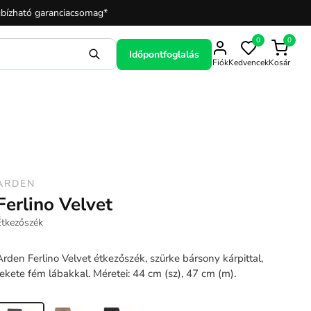
bízható garanciacsomag*
0
0
Időpontfoglalás
Fiók
Kedvencek
Kosár
ARDEN
Ferlino Velvet
Étkezőszék
Arden Ferlino Velvet étkezőszék, szürke bársony kárpittal,
fekete fém lábakkal. Méretei: 44 cm (sz), 47 cm (m).