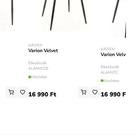
ARDEN
ARDEN
Varion Velvet
Varion Velvet
Étkezőszék
Étkezőszék
ALANVCCB
ALANVCC
Készleten
Készleten
16 990 Ft
16 990 Ft