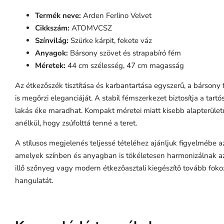
Termék neve:
Arden Ferlino Velvet
Cikkszám:
ATOMVCSZ
Színvilág:
Szürke kárpit, fekete váz
Anyagok:
Bársony szövet és strapabíró fém
Méretek:
44 cm szélesség, 47 cm magasság
Az étkezőszék tisztítása és karbantartása egyszerű, a bársony
is megőrzi eleganciáját. A stabil fémszerkezet biztosítja a tartó
lakás éke maradhat. Kompakt méretei miatt kisebb alapterüle
anélkül, hogy zsúfolttá tenné a teret.
A stílusos megjelenés teljessé tételéhez ajánljuk figyelmébe a
amelyek színben és anyagban is tökéletesen harmonizálnak az
illő szőnyeg vagy modern étkezőasztali kiegészítő tovább foko
hangulatát.