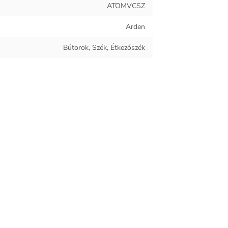
ATOMVCSZ
Fém
Arden
Bársony
Bútorok, Szék, Étkezőszék