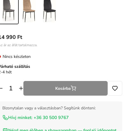
14 990 Ft
z ár az áfát tartalmazza.
Nincs készleten
Várható szállítás
2-4 hét
Kosárba
Bizonytalan vagy a választásban? Segítünk dönteni:
Hívj minket: +36 30 500 9767
Nézd meg élőben a showroomban — foglalj időpontot