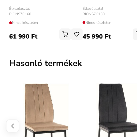
Étkezőasztal
Étkezőasztal
RIONSZC130
RIONSZC160
Nincs készleten
Nincs készleten
61 990 Ft
45 990 Ft
Hasonló termékek