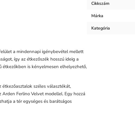
Cikkszám
Keret anyaga
Márka
Kárpit anyaga
Kategória
 felület a mindennapi igénybevétel mellett
sságot, így az
étkezőszék
hosszú ideig a
tű étkezőkben is kényelmesen elhelyezhető,
z étkezőasztalok széles választékát,
 Arden Ferlino Velvet modellel. Egy hozzá
zhatja a tér egységes és barátságos