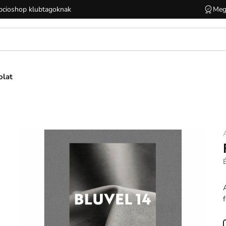
cioshop klubtagoknak
Meg
olat