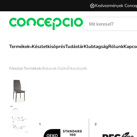
Kedvezmények Concep
Termékek
Készletkisöprés
Tudástár
Klubtagság
Rólunk
Kapcs
Főoldal
›
Termékek
›
Bútorok
›
Szék
›
Étkezőszék