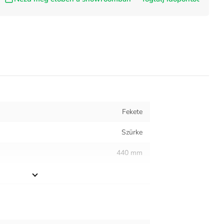
Fekete
Szürke
440 mm
470 mm
Étkező
4.63 kg