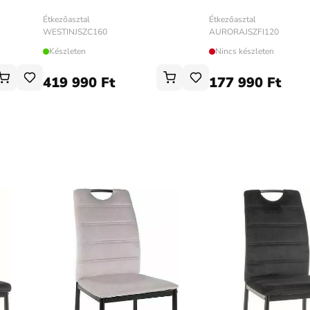
Étkezőasztal
Étkezőasztal
WESTINJSZC160
AURORAJSZFI120
Készleten
Nincs készleten
419 990 Ft
177 990 Ft