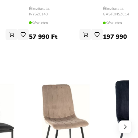
Étkezőasztal
Étkezőasztal
IVYSZC140
GASTONSZC140
Készleten
Készleten
57 990 Ft
197 990 Ft