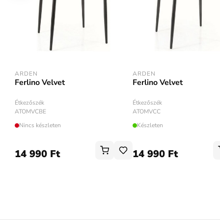
ARDEN
ARDEN
Ferlino Velvet
Ferlino Velvet
Étkezőszék
Étkezőszék
ATOMVCBE
ATOMVCC
Nincs készleten
Készleten
14 990 Ft
14 990 Ft