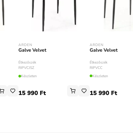
ARDEN
ARDEN
Galve Velvet
Galve Velvet
Étkezőszék
Étkezőszék
RIPVCC
RIPVCJSZ
Készleten
Készleten
15 990 Ft
15 990 Ft