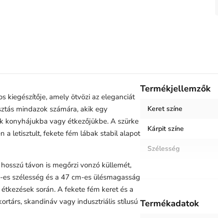
Termékjellemzők
 kiegészítője, amely ötvözi az eleganciát
sztás mindazok számára, akik egy
Keret színe
 konyhájukba vagy étkezőjükbe. A szürke
Kárpit színe
 a letisztult, fekete fém lábak stabil alapot
Szélesség
hosszú távon is megőrzi vonzó küllemét,
Magasság
cm-es szélesség és a 47 cm-es ülésmagasság
Helyiség / terhelés
 étkezések során. A fekete fém keret és a
kortárs, skandináv vagy indusztriális stílusú
Termékadatok
Termék súlya