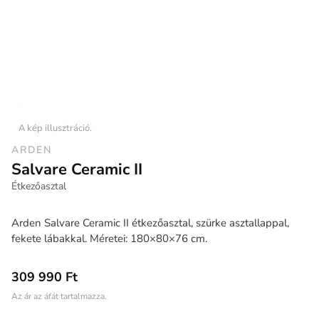
A kép illusztráció.
ARDEN
Salvare Ceramic II
Étkezőasztal
Arden Salvare Ceramic II étkezőasztal, szürke asztallappal,
fekete lábakkal. Méretei: 180×80×76 cm.
309 990 Ft
Az ár az áfát tartalmazza.