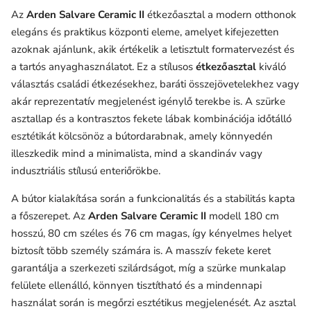
Az
Arden Salvare Ceramic II
étkezőasztal a modern otthonok
elegáns és praktikus központi eleme, amelyet kifejezetten
azoknak ajánlunk, akik értékelik a letisztult formatervezést és
a tartós anyaghasználatot. Ez a stílusos
étkezőasztal
kiváló
választás családi étkezésekhez, baráti összejövetelekhez vagy
akár reprezentatív megjelenést igénylő terekbe is. A szürke
asztallap és a kontrasztos fekete lábak kombinációja időtálló
esztétikát kölcsönöz a bútordarabnak, amely könnyedén
illeszkedik mind a minimalista, mind a skandináv vagy
indusztriális stílusú enteriőrökbe.
A bútor kialakítása során a funkcionalitás és a stabilitás kapta
a főszerepet. Az
Arden Salvare Ceramic II
modell 180 cm
hosszú, 80 cm széles és 76 cm magas, így kényelmes helyet
biztosít több személy számára is. A masszív fekete keret
garantálja a szerkezeti szilárdságot, míg a szürke munkalap
felülete ellenálló, könnyen tisztítható és a mindennapi
használat során is megőrzi esztétikus megjelenését. Az asztal