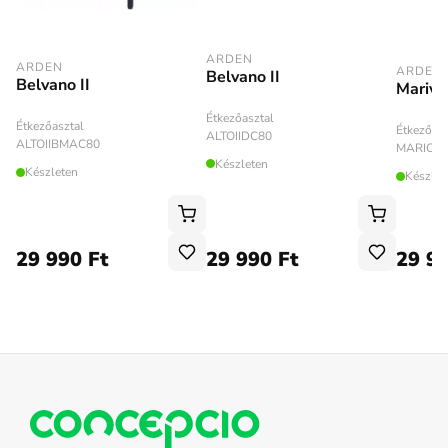
ARDEN
ARDEN
ARDEN
Belvano II
Belvano II
Marivo
Étkezőasztal
Étkezőasztal
Étkezőasz
ALTOIIDC80
ALTOIIBMAC80
MARIOB
Készleten
Készleten
Készlet
29 990 Ft
29 990 Ft
29 99