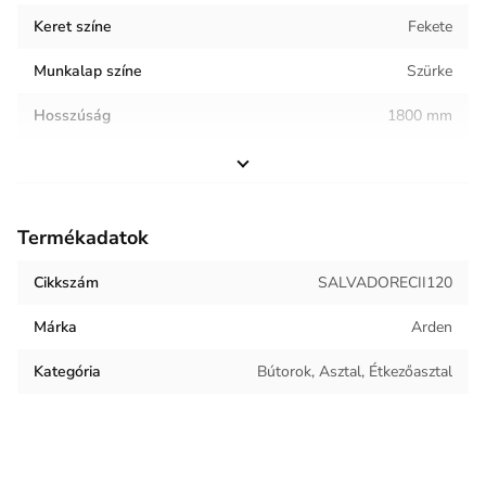
Keret színe
Fekete
Munkalap színe
Szürke
Hosszúság
1800 mm
Szélesség
800 mm
Magasság
760 mm
Termékadatok
Helyiség / terhelés
Étkező
Cikkszám
SALVADORECII120
Termék súlya
76 kg
Márka
Arden
Kategória
Bútorok, Asztal, Étkezőasztal