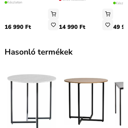
Készleten
Készlet
16 990 Ft
14 990 Ft
49 99
Hasonló termékek