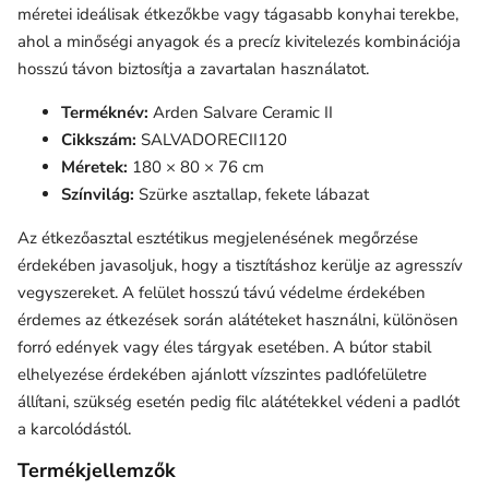
méretei ideálisak étkezőkbe vagy tágasabb konyhai terekbe,
ahol a minőségi anyagok és a precíz kivitelezés kombinációja
hosszú távon biztosítja a zavartalan használatot.
Terméknév:
Arden Salvare Ceramic II
Cikkszám:
SALVADORECII120
Méretek:
180 × 80 × 76 cm
Színvilág:
Szürke asztallap, fekete lábazat
Az étkezőasztal esztétikus megjelenésének megőrzése
érdekében javasoljuk, hogy a tisztításhoz kerülje az agresszív
vegyszereket. A felület hosszú távú védelme érdekében
érdemes az étkezések során alátéteket használni, különösen
forró edények vagy éles tárgyak esetében. A bútor stabil
elhelyezése érdekében ajánlott vízszintes padlófelületre
állítani, szükség esetén pedig filc alátétekkel védeni a padlót
a karcolódástól.
Termékjellemzők