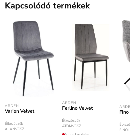
Kapcsolódó termékek
ARDEN
ARDEN
ARDEN
Ferlino Velvet
Varion Velvet
Fino II
Étkezőszék
Étkezőszék
Étkezősz
ATOMVCSZ
ALANVCSZ
FINOIIN
Nincs készleten