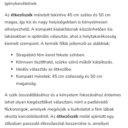
igénybevételnek.
Az
étkezőszék
méreteit tekintve 45 cm széles és 50 cm
magas, így kis és nagy helyiségekben is kényelmesen
elhelyezhető. A kompakt kialakításnak köszönhetően kis
lakásokban is optimális választás, ahol a helytakarékosság
kiemelt szempont. A termék főbb jellemzői az alábbiak:
Strapabíró fém keret fekete színben.
Könnyen tisztítható, szürke színű műbőr kárpitozás.
Ideális választás az étkezőbe.
Kompakt méretek: 45 cm szélesség és 50 cm
magasság.
A szék összeállításához és a kényelem fokozásához érdemes
lehet olyan kiegészítőket választani, mint a padlóvédő
filckorongok, amelyek megóvják a burkolatot a fém lábak
okozta karcolódásoktól. Az
étkezőszék
mellé ajánlott egy
stílusban passzoló étkezőasztal beszerzése is, amellyel