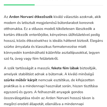
Az
Arden Norvani étkezőszék
kiváló választás azoknak, akik
modern és letisztult megjelenésű bútordarabot keresnek
otthonukba. Ez a stílusos modell tökéletesen illeszkedik a
kortárs étkezők enteriőrjébe, kényelmes ülőfelületével pedig
hosszú, közös étkezésekhez is ideális hátteret biztosít. Elegáns
szürke árnyalata és klasszikus formatervezése miatt
könnyedén kombinálható különféle asztaltípusokkal, legyen
szó fa, üveg vagy fém felületekről.
A szék tartósságát a masszív,
fekete fém lábak
biztosítják,
amelyek stabilitást adnak a bútornak. A kiváló minőségű
szürke műbőr kárpit
nemcsak esztétikus, de kifejezetten
praktikus is a mindennapi használat során, hiszen tisztítása
egyszerű és gyors. A felhasznált anyagok gondos
összeválogatása révén az
Arden Norvani
hosszú távon is
megőrzi eredeti állapotát, ellenállva a mindennapi