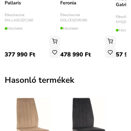
Feronia
Pallaris
Galrim
Étkezőasztal
Étkezőasztal
Étkezőasz
DOLCESZOR180
PALLASCSZC160
IVYSZC1
Készleten
Készleten
Készlet
377 990 Ft
478 990 Ft
57 99
Hasonló termékek