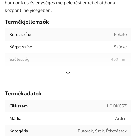
harmonikus és egységes megjelenést érhet el otthona
központi helyiségében.
Termékjellemzők
Keret színe
Fekete
Kárpit színe
Szürke
Szélesség
450 mm
Magasság
500 mm
Helyiség / terhelés
Étkező
Termékadatok
Termék súlya
5.1 kg
Cikkszám
LOOKCSZ
Keret anyaga
Fém
Márka
Arden
Kárpit anyaga
Műbőr
Kategória
Bútorok, Szék, Étkezőszék