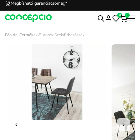
Megbízható garanciacsomag*
0
0
Főoldal
›
Termékek
›
Bútorok
›
Szék
›
Étkezőszék