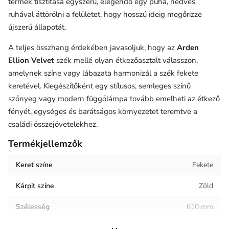
termék tisztítása egyszerű, elegendő egy puha, nedves
ruhával áttörölni a felületet, hogy hosszú ideig megőrizze
újszerű állapotát.
A teljes összhang érdekében javasoljuk, hogy az
Arden
Ellion Velvet
szék mellé olyan étkezőasztalt válasszon,
amelynek színe vagy lábazata harmonizál a szék fekete
keretével. Kiegészítőként egy stílusos, semleges színű
szőnyeg vagy modern függőlámpa tovább emelheti az étkező
fényét, egységes és barátságos környezetet teremtve a
családi összejövetelekhez.
Termékjellemzők
Keret színe
Fekete
Kárpit színe
Zöld
Szélesség
610 mm
Magasság
500 mm