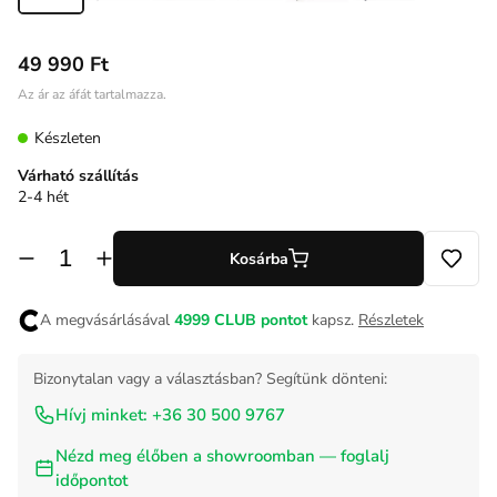
49 990 Ft
Az ár az áfát tartalmazza.
Készleten
Várható szállítás
2-4 hét
Kosárba
A megvásárlásával
4999
CLUB pontot
kapsz.
Részletek
Bizonytalan vagy a választásban? Segítünk dönteni:
Hívj minket: +36 30 500 9767
Nézd meg élőben a showroomban — foglalj
időpontot