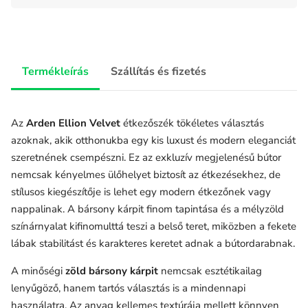
Termékleírás
Szállítás és fizetés
Az
Arden Ellion Velvet
étkezőszék tökéletes választás
azoknak, akik otthonukba egy kis luxust és modern eleganciát
szeretnének csempészni. Ez az exkluzív megjelenésű bútor
nemcsak kényelmes ülőhelyet biztosít az étkezésekhez, de
stílusos kiegészítője is lehet egy modern étkezőnek vagy
nappalinak. A bársony kárpit finom tapintása és a mélyzöld
színárnyalat kifinomulttá teszi a belső teret, miközben a fekete
lábak stabilitást és karakteres keretet adnak a bútordarabnak.
A minőségi
zöld bársony kárpit
nemcsak esztétikailag
lenyűgöző, hanem tartós választás is a mindennapi
használatra. Az anyag kellemes textúrája mellett könnyen