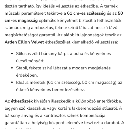
tisztán tartható, így ideális választás az étkezőbe. A termék
műszaki paramétereit tekintve a
61 cm-es szélesség
és az
50
cm-es magasság
optimális kényelmet biztosít a felhasználók
számára, míg a robusztus, fekete színű lábazat hosszú távú
megbízhatóságot garantál. Az alábbi tulajdonságok teszik az
Arden Ellion Velvet
étkezőszéket kiemelkedő választássá:
Stílusos zöld bársony kárpit a puha és kényelmes
ülésélményért.
Stabil, fekete színű lábazat a modern megjelenés
érdekében.
Ideális méretek (61 cm szélesség, 50 cm magasság) az
étkező kényelmes berendezéséhez.
Az
étkezőszék
kiválóan illeszkedik a különböző enteriőrökbe,
legyen szó klasszikus vagy kortárs lakberendezési stílusról. A
bársony anyag és a kontrasztos színek kombinációja
garantáltan a helyiség központi elemévé teszi ezt a darabot. A