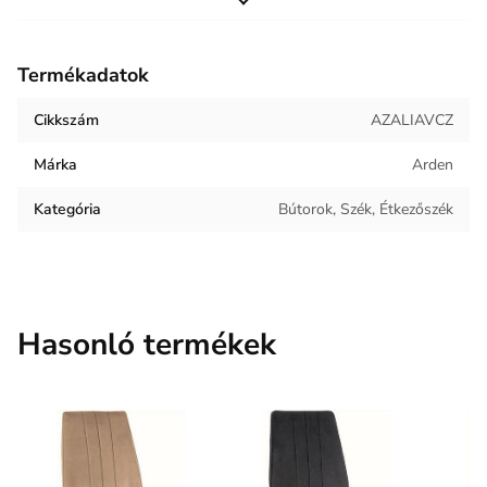
Helyiség / terhelés
Étkező
Termékadatok
Termék súlya
11.5 kg
Cikkszám
AZALIAVCZ
Kárpit anyaga
Bársony
Márka
Arden
Kategória
Bútorok, Szék, Étkezőszék
Hasonló termékek