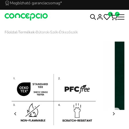
Kedvezmények Concepcioshop klubtagoknak
0
0
Főoldal
›
Termékek
›
Bútorok
›
Szék
›
Étkezőszék