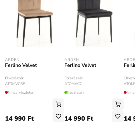
ARDEN
ARDEN
ARDEN
Ferlino Velvet
Ferlino
Ferlino Velvet
Étkezőszék
Étkezősz
Étkezőszék
ATOMVCBE
ATOMVC
ATOMVCC
Nincs készleten
Nincs k
Készleten
14 990 Ft
14 990 Ft
14 99