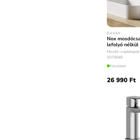
RAVAK
Nox mosdócsa
lefolyó nélkü
matt fekete
Mosdó csaptelepek
X070648
Készleten
26 990 Ft