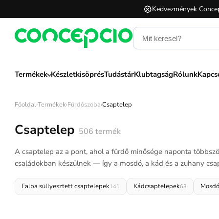
Kedvezmények Concep
Termékek
Készletkisöprés
Tudástár
Klubtagság
Rólunk
Kapcs
Főoldal
›
Termékek
›
Fürdőszoba
›
Csaptelep
Csaptelep
506
termék
A csaptelep az a pont, ahol a fürdő minősége naponta többszö
családokban készülnek — így a mosdó, a kád és a zuhany csap
Falba süllyesztett csaptelepek
Kádcsaptelepek
Mosdó
141
63