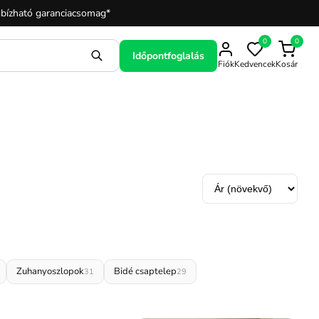
bízható garanciacsomag*
0
0
Időpontfoglalás
Fiók
Kedvencek
Kosár
Rendezés
Zuhanyoszlopok
Bidé csaptelep
31
29