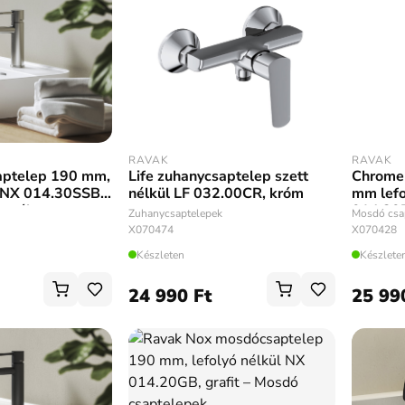
RAVAK
RAVAK
ptelep 190 mm,
Life zuhanycsaptelep szett
Chrome
l NX 014.30SSB,
nélkül LF 032.00CR, króm
mm lefo
 acél
014.20B
Zuhanycsaptelepek
Mosdó csa
X070474
X070428
Készleten
Készlete
24 990 Ft
25 99