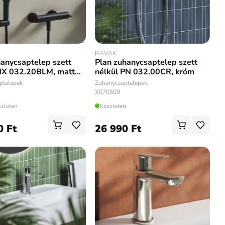
RAVAK
anycsaptelep szett
Plan zuhanycsaptelep szett
NX 032.20BLM, matt
nélkül PN 032.00CR, króm
ptelepek
Zuhanycsaptelepek
X070509
szleten
Készleten
0 Ft
26 990 Ft