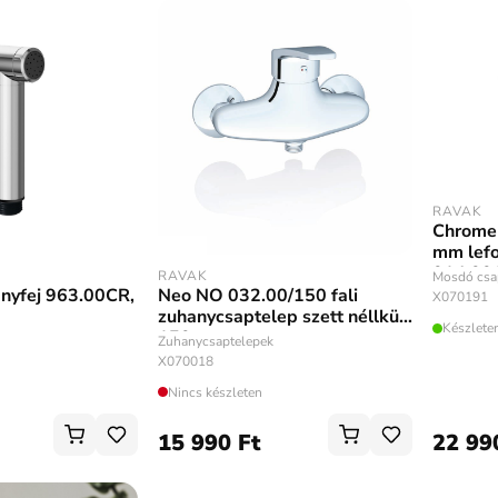
RAVAK
Chrome
mm lefo
014.00
RAVAK
Mosdó csa
anyfej 963.00CR,
Neo NO 032.00/150 fali
X070191
zuhanycsaptelep szett néllkül
Készlete
150 mm
Zuhanycsaptelepek
X070018
Nincs készleten
15 990 Ft
22 99