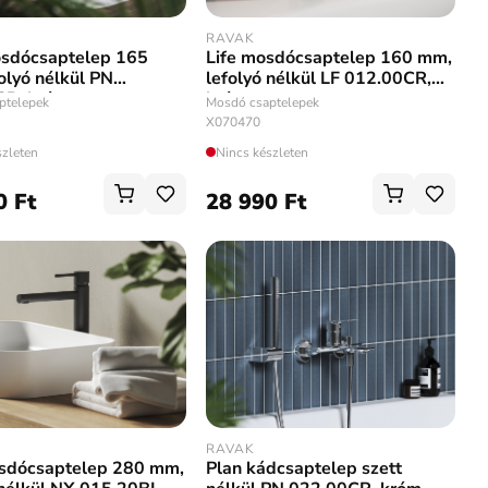
RAVAK
osdócsaptelep 165
Life mosdócsaptelep 160 mm,
olyó nélkül PN
lefolyó nélkül LF 012.00CR,
CR, króm
króm
ptelepek
Mosdó csaptelepek
X070470
szleten
Nincs készleten
0 Ft
28 990 Ft
RAVAK
sdócsaptelep 280 mm,
Plan kádcsaptelep szett