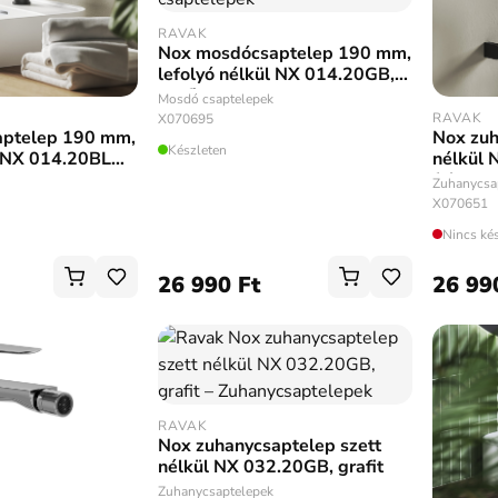
RAVAK
Nox mosdócsaptelep 190 mm,
lefolyó nélkül NX 014.20GB,
grafit
Mosdó csaptelepek
RAVAK
X070695
ptelep 190 mm,
Nox zuh
Készleten
l NX 014.20BLM,
nélkül 
fekete
Zuhanycsa
X070651
Nincs ké
26 990 Ft
26 99
RAVAK
Nox zuhanycsaptelep szett
nélkül NX 032.20GB, grafit
Zuhanycsaptelepek