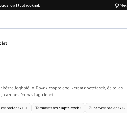
cioshop klubtagoknak
Meg
olat
r kézzelfogható. A Ravak csaptelepei kerámiabetétesek, és teljes
ja azonos formavilágú lehet.
 csaptelepek
Termosztátos csaptelepek
Zuhanycsaptelepek
151
3
42