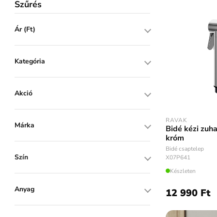
Szűrés
Ár (Ft)
Kategória
Akció
RAVAK
Márka
Bidé kézi zuh
króm
Bidé csaptelep
Szín
X07P641
Készleten
Anyag
12 990 Ft