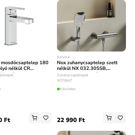
RAVAK
 mosdócsaptelep 180
Nox zuhanycsaptelep szett
lyó nélkül CR
nélkül NX 032.30SSB,
CR, króm
rozsdamentes acél
ptelepek
Zuhanycsaptelepek
X070647
n
Készleten
0 Ft
22 990 Ft