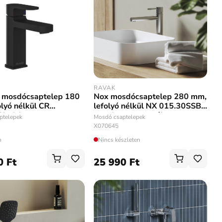
RAVAK
Nox mosdócsaptelep 280 mm,
 mosdócsaptelep 180
lefolyó nélkül NX 015.30SSB,
lyó nélkül CR
rozsdamentes acél
L, fekete
Mosdó csaptelepek
ptelepek
X070645
Nincs készleten
n
0 Ft
25 990 Ft