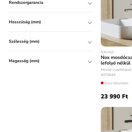
Rendszergarancia
Hosszúság (mm)
Szélesség (mm)
RAVAK
Nox mosdócsa
Magasság (mm)
lefolyó nélkü
rozsdamentes
Mosdó csaptelepek
X070644
Nincs készleten
23 990 Ft