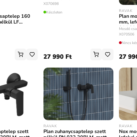
X070698
RAVAK
Készleten
écsaptelep 160
Plan m
nélkül LF
mm, lef
óm
014.00
Mosdó csa
X070506
Nincs ké
27 990 Ft
27 99
RAVAK
RAVAK
Plan zuhanycsaptelep szett
Nox mo
aptelep szett