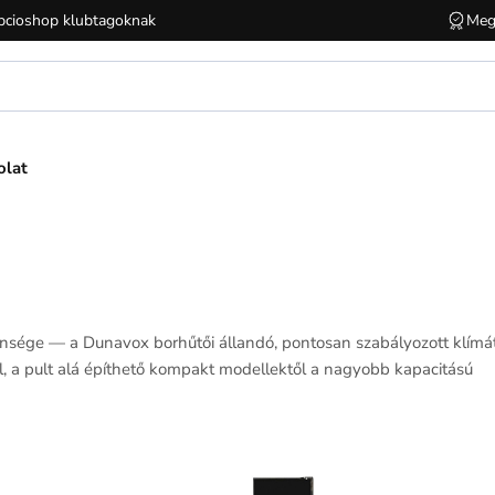
cioshop klubtagoknak
Meg
olat
nsége — a Dunavox borhűtői állandó, pontosan szabályozott klímá
, a pult alá építhető kompakt modellektől a nagyobb kapacitású