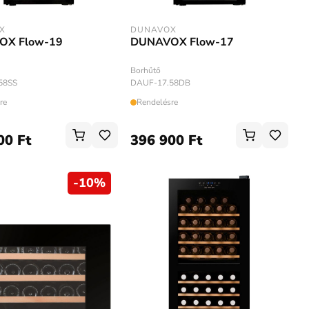
X
DUNAVOX
OX Flow-19
DUNAVOX Flow-17
Borhűtő
58SS
DAUF-17.58DB
re
Rendelésre
00 Ft
396 900 Ft
-
10
%