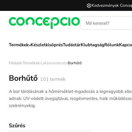
Kedvezmények Concep
Termékek
Készletkisöprés
Tudástár
Klubtagság
Rólunk
Kapcs
Főoldal
›
Termékek
›
Lakberendezés
›
Borhűtő
Borhűtő
101
termék
A bor tárolásának a hőmérséklet-ingadozás a legnagyobb elle
adnak: UV-védett üvegajtóval, rezgésmentes, halk működéssel
szekrényekig.
Szűrés