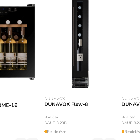
DUNAVOX
DUNAVO
DUNAVOX Flow-8
DUNAV
OME-16
Borhűtő
Borhűtő
DAUF-8.23B
DAUF-8.2
Rendelésre
Rendelés