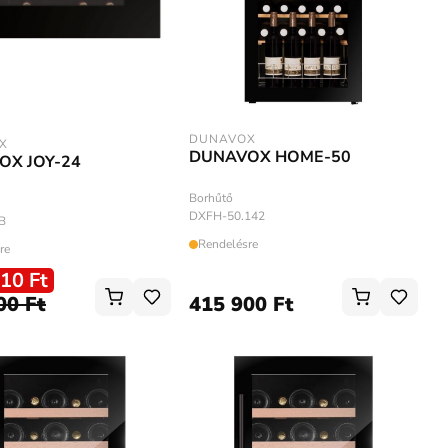
DUNAVOX
X
DUNAVOX HOME-50
OX JOY-24
Borhűtő
DXFH-50.142
B
Rendelésre
re
10 Ft
00 Ft
415 900 Ft