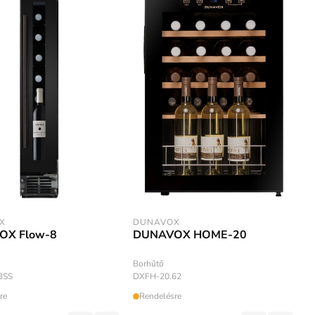
X
DUNAVOX
OX Flow-8
DUNAVOX HOME-20
Borhűtő
3SS
DXFH-20.62
re
Rendelésre