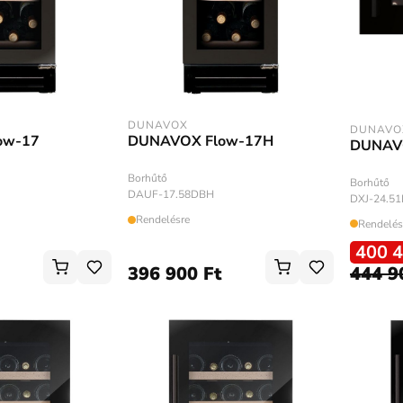
DUNAVOX
DUNAVO
ow-17
DUNAVOX Flow-17H
DUNAV
Borhűtő
Borhűtő
DAUF-17.58DBH
DXJ-24.51
Rendelésre
Rendelés
400 4
396 900 Ft
444 9