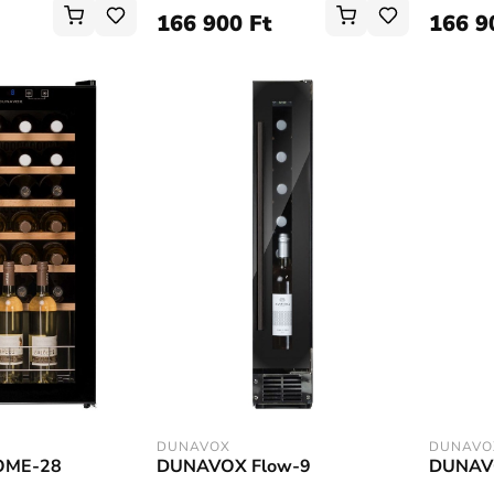
166 900 Ft
166 9
DUNAVOX
DUNAVO
DUNAVOX Flow-9
DUNAV
OME-28