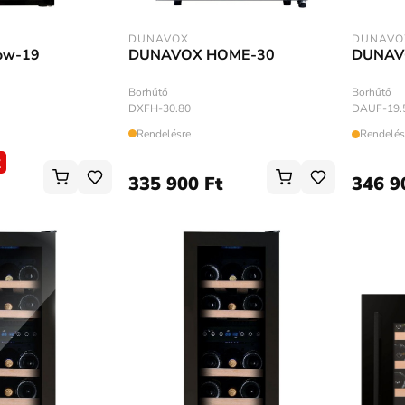
DUNAVOX
DUNAVO
DUNAVOX HOME-30
ow-19
DUNAV
Borhűtő
Borhűtő
DXFH-30.80
DAUF-19.
Rendelésre
Rendelés
t
335 900 Ft
346 9