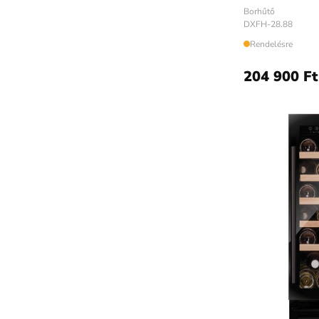
Borhűtő
DXFH-28.88
Rendelésre
204 900 Ft