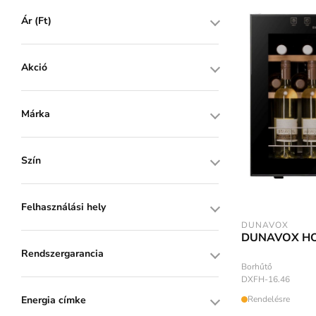
Ár (Ft)
Akció
Márka
Szín
Felhasználási hely
DUNAVOX
DUNAVOX H
Rendszergarancia
Borhűtő
DXFH-16.46
Rendelésre
Energia címke