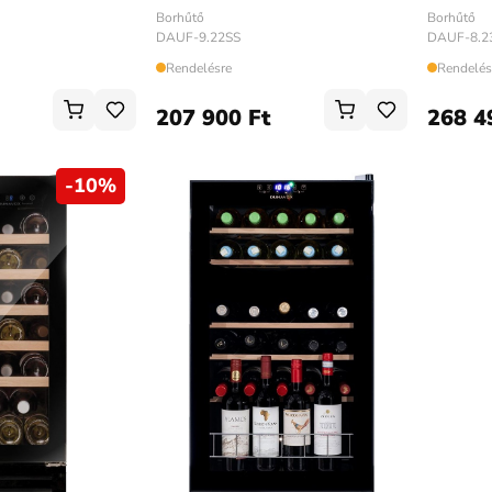
Borhűtő
Borhűtő
DAUF-9.22SS
DAUF-8.2
Rendelésre
Rendelés
207 900 Ft
268 4
-
10
%