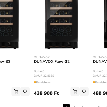
DUNAVOX
DUNAVO
ow-32
DUNAVOX Flow-32
DUNAV
Borhűtő
Borhűtő
DAUF-32.83SS
DAUF-32.
Rendelésre
Rendelés
438 900 Ft
489 9