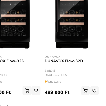
X
DUNAVOX
OX Flow-32D
DUNAVOX Flow-32D
Borhűtő
78DB
DAUF-32.78DSS
re
Rendelésre
00 Ft
489 900 Ft