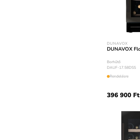
DUNAVOX
DUNAVOX Fl
Borhűtő
DAUF-17.58DSS
Rendelésre
396 900 Ft