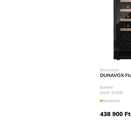
DUNAVOX
DUNAVOX Fl
Borhűtő
DAUF-32.83B
Rendelésre
438 900 Ft