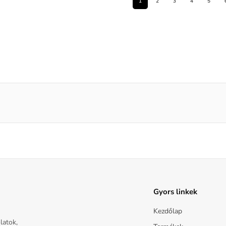
1
2
3
4
5
Gyors linkek
Kezdőlap
latok,