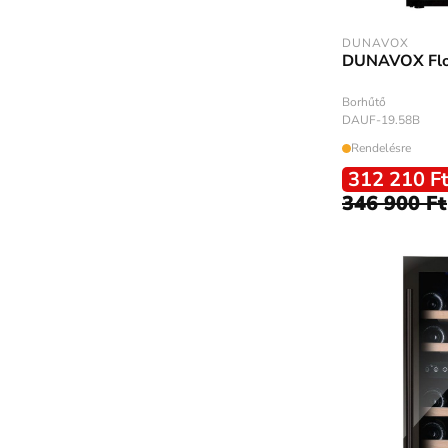
DUNAVOX
DUNAVOX Fl
Borhűtő
DAUF-19.58B
Rendelésre
312 210 F
346 900 Ft