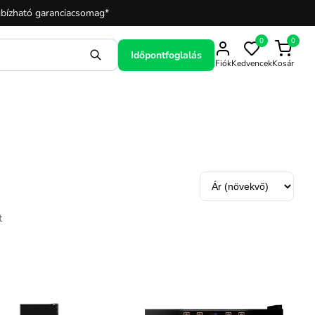
bízható garanciacsomag*
0
0
Időpontfoglalás
Fiók
Kedvencek
Kosár
Rendezés
t