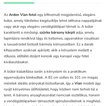
Az
Arden Vian fotel
egy kifinomult megjelenésű, elegáns
bútor, amely tökéletes kiegészítője lehet otthona nappalijának
vagy akár egy elegáns vendéglátóipari térnek is. A bútor
karakterét a minőségi,
szürke bársony kárpit
adja, amely
tapintásra rendkívül lágy és kellemes, ugyanakkor vizuálisan
is luxusérzetet biztosít bármely környezetben. Ez a darab
kifejezetten azoknak ajánlott, akik a kényelem mellett a
stílusos, időtálló dizájnt keresik egy kanapé vagy fotel
kiválasztásakor.
A bútor kialakítása során a kényelem és a praktikum
egyensúlyára törekedtek. A 82 cm széles és 101 cm magas
méretek ideális arányokat biztosítanak, így a
Vian
modell úgy
nyújt kényelmes ülőfelületet, hogy közben nem terheli túl a
teret. A bársony anyaghasználat nemcsak esztétikus, hanem
a vendéglátóiparban támasztott igénybevételnek is megfelel,