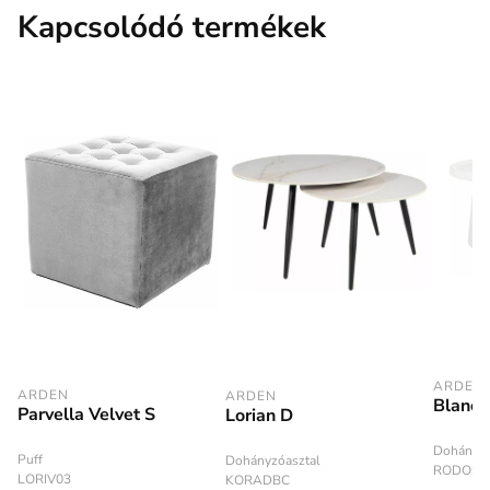
Kapcsolódó termékek
ARDEN
ARDEN
ARDEN
Blanc
Parvella Velvet S
Lorian D
Dohányzó
Puff
Dohányzóasztal
RODOSJ
LORIV03
KORADBC