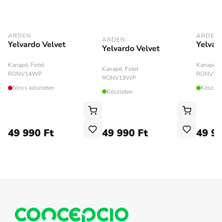
ARDEN
ARDEN
ARDEN
Yelvardo Velvet
Yelvar
Yelvardo Velvet
Kanapé, Fotel
Kanapé, F
Kanapé, Fotel
RONV14WP
RONV28
RONV19WP
Nincs készleten
Készlet
Készleten
49 990 Ft
49 990 Ft
49 99