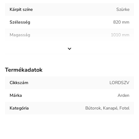
Kárpit színe
Szürke
Szélesség
820 mm
Magasság
1010 mm
Helyiség / terhelés
Vendéglátóipar
Termék súlya
24.23 kg
Termékadatok
Kárpit anyaga
Bársony
Cikkszám
LORDSZV
Márka
Arden
Kategória
Bútorok, Kanapé, Fotel