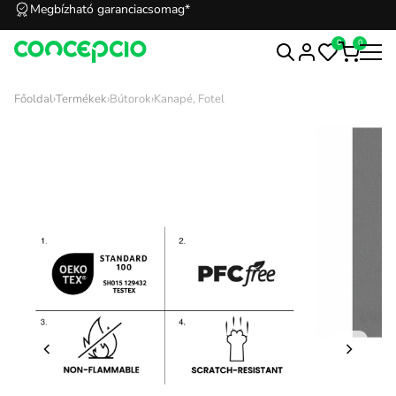
Megbízható garanciacsomag*
0
0
Főoldal
›
Termékek
›
Bútorok
›
Kanapé, Fotel