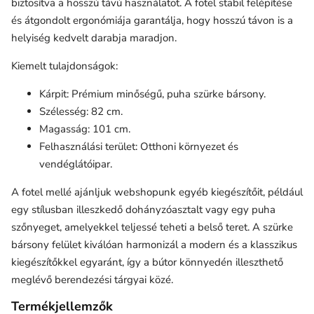
biztosítva a hosszú távú használatot. A fotel stabil felépítése
és átgondolt ergonómiája garantálja, hogy hosszú távon is a
helyiség kedvelt darabja maradjon.
Kiemelt tulajdonságok:
Kárpit: Prémium minőségű, puha szürke bársony.
Szélesség: 82 cm.
Magasság: 101 cm.
Felhasználási terület: Otthoni környezet és
vendéglátóipar.
A fotel mellé ajánljuk webshopunk egyéb kiegészítőit, például
egy stílusban illeszkedő dohányzóasztalt vagy egy puha
szőnyeget, amelyekkel teljessé teheti a belső teret. A szürke
bársony felület kiválóan harmonizál a modern és a klasszikus
kiegészítőkkel egyaránt, így a bútor könnyedén illeszthető
meglévő berendezési tárgyai közé.
Termékjellemzők