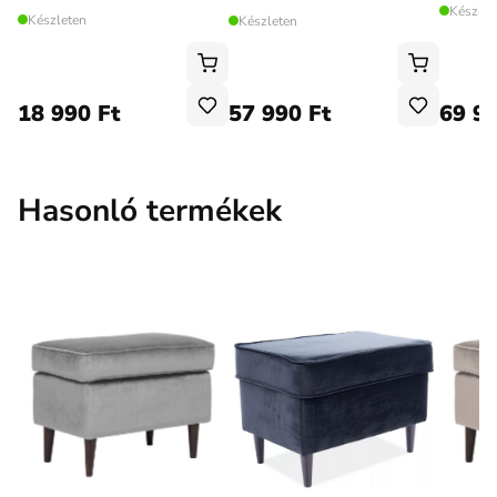
Készlet
Készleten
Készleten
18 990 Ft
57 990 Ft
69 99
Hasonló termékek