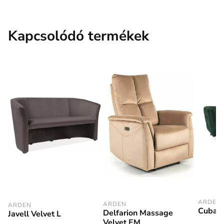
Kapcsolódó termékek
ARDEN
ARDEN
ARDEN
Cubalu
Delfarion Massage
Javell Velvet L
Velvet EM