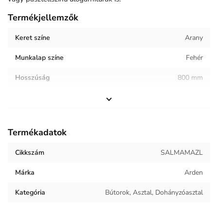
Termékjellemzők
Keret színe
Arany
Munkalap színe
Fehér
Hosszúság
800 mm
Magasság
450 mm
Helyiség / terhelés
Nappali
Termékadatok
Termék súlya
12.35 kg
Cikkszám
SALMAMAZL
Márka
Arden
Kategória
Bútorok, Asztal, Dohányzóasztal