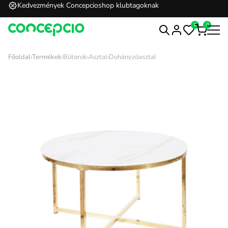
Kedvezmények Concepcioshop klubtagoknak
0
0
Főoldal
›
Termékek
›
Bútorok
›
Asztal
›
Dohányzóasztal