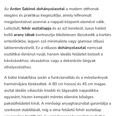
Az
Arden Sabinel dohányzóasztal
a modern otthonok
elegáns és praktikus kiegészítője, amely kifinomult
megjelenésével azonnal a nappali központi elemévé válik.
Letisztult,
fehér asztallapja
és az azt keretező, luxus hatást
keltő
arany lábak
kontrasztja tökéletesen illeszkedik a kortárs
enteriőrökbe, legyen szó minimalista vagy glamour stílusú
lakberendezésről. Ez a stílusos
dohányzóasztal
nemcsak
esztétikai élményt nyújt, hanem ideális felületet biztosít a
kávézásokhoz, olvasáshoz vagy a dekorációs tárgyak
elhelyezéséhez.
A bútor kialakítása során a funkcionalitás és a méretarányok
harmóniájára törekedtek. A 80 cm hosszú és 45 cm magas
asztal ideális választás kisebb és tágasabb nappalikba
egyaránt, hiszen kompakt méretei ellenére bőséges
pakolófelületet kínál. A minőségi anyaghasználat garantálja a
szerkezet stabilitását, míg a sima felületű fehér asztallap