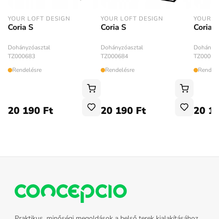
YOUR LOFT DESIGN
YOUR LOFT DESIGN
YOUR L
Coria S
Coria S
Coria S
Dohányzóasztal
Dohányzóasztal
Dohányzó
TZ000683
TZ000684
TZ00068
Rendelésre
Rendelésre
Rendelé
20 190 Ft
20 190 Ft
20 19
Praktikus, minőségi megoldások a belső terek kialakításához.