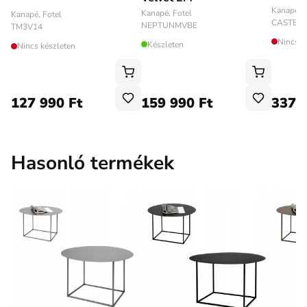
Kanapé, F
Kanapé, Fotel
Kanapé, Fotel
CASTEL
NEPTUNMVBE
TM3V14
Nincs k
Készleten
Nincs készleten
127 990 Ft
159 990 Ft
337 
Hasonló termékek