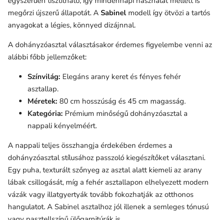
egyszerűen tisztítható, így mindennapi használat mellett is
megőrzi újszerű állapotát. A
Sabinel
modell így ötvözi a tartós
anyagokat a légies, könnyed dizájnnal.
A dohányzóasztal választásakor érdemes figyelembe venni az
alábbi főbb jellemzőket:
Színvilág:
Elegáns arany keret és fényes fehér
asztallap.
Méretek:
80 cm hosszúság és 45 cm magasság.
Kategória:
Prémium minőségű dohányzóasztal a
nappali kényelméért.
A nappali teljes összhangja érdekében érdemes a
dohányzóasztal stílusához passzoló kiegészítőket választani.
Egy puha, texturált szőnyeg az asztal alatt kiemeli az arany
lábak csillogását, míg a fehér asztallapon elhelyezett modern
vázák vagy illatgyertyák tovább fokozhatják az otthonos
hangulatot. A Sabinel asztalhoz jól illenek a semleges tónusú
vagy pasztellszínű ülőgarnitúrák is.