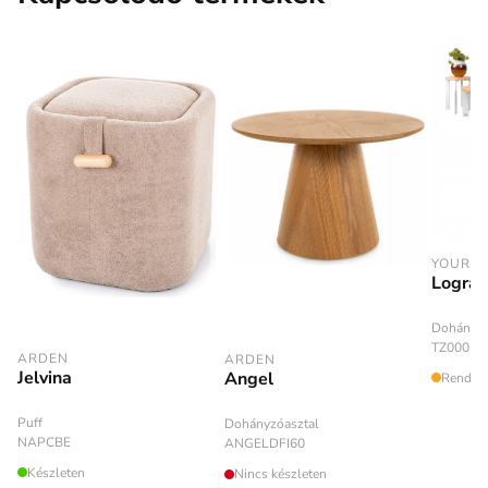
YOUR L
Logra
Dohányzó
TZ00029
ARDEN
ARDEN
Jelvina
Angel
Rendelé
Puff
Dohányzóasztal
NAPCBE
ANGELDFI60
Készleten
Nincs készleten