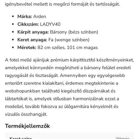
igénybevétel mellett is megőrzi formáját és tartósságát.
Márka:
Arden
Cikkszám:
LADYV40
Kárpit anyaga:
Bársony (bézs színben)
Keret anyaga:
Fa (wenge színben)
Méretek:
82 cm széles, 101 cm magas
A fotel mellé ajánljuk prémium kárpittisztító készítményeinket,
amelyekkel könnyedén megőrizheti a bársony felület eredeti
ragyogását és tisztaságát. Amennyiben egy egységesebb
enteriőrt szeretne kialakítani, érdemes megtekintenie a
webshopunkban található kiegészítő díszpárnákat és
lábtartókat is, amelyek stílusban harmonizálnak ezzel a
modellel, tovább fokozva az ülőgarnitúra kényelmét és
vizuális összhangját.
Termékjellemzők
Keret színe
Wenge