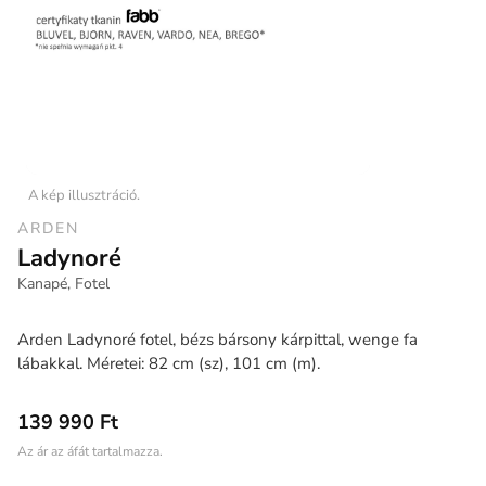
A kép illusztráció.
ARDEN
Ladynoré
Kanapé, Fotel
Arden Ladynoré fotel, bézs bársony kárpittal, wenge fa
lábakkal. Méretei: 82 cm (sz), 101 cm (m).
139 990 Ft
Az ár az áfát tartalmazza.