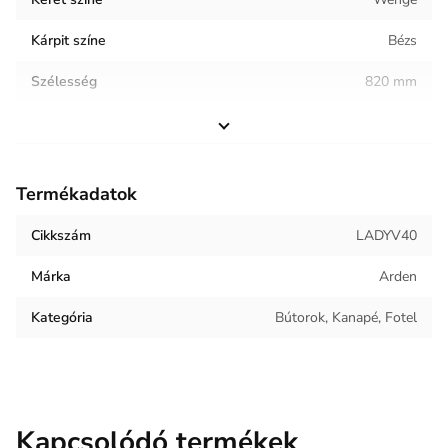
Kárpit színe
Bézs
Szélesség
820 mm
Magasság
1010 mm
Helyiség / terhelés
Vendéglátóipar
Termékadatok
Termék súlya
23.75 kg
Cikkszám
LADYV40
Keret anyaga
Fa
Márka
Arden
Kárpit anyaga
Bársony
Kategória
Bútorok, Kanapé, Fotel
Kapcsolódó termékek