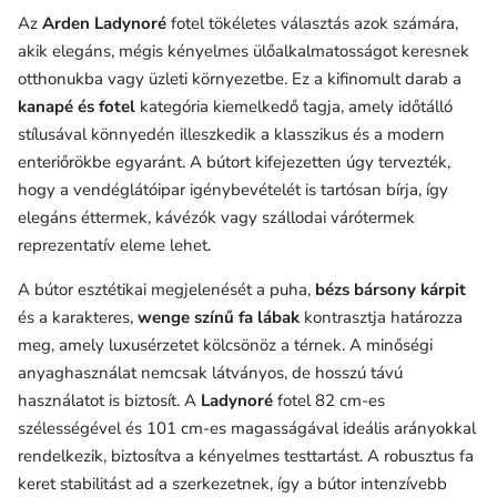
Az
Arden Ladynoré
fotel tökéletes választás azok számára,
akik elegáns, mégis kényelmes ülőalkalmatosságot keresnek
otthonukba vagy üzleti környezetbe. Ez a kifinomult darab a
kanapé és fotel
kategória kiemelkedő tagja, amely időtálló
stílusával könnyedén illeszkedik a klasszikus és a modern
enteriőrökbe egyaránt. A bútort kifejezetten úgy tervezték,
hogy a vendéglátóipar igénybevételét is tartósan bírja, így
elegáns éttermek, kávézók vagy szállodai várótermek
reprezentatív eleme lehet.
A bútor esztétikai megjelenését a puha,
bézs bársony kárpit
és a karakteres,
wenge színű fa lábak
kontrasztja határozza
meg, amely luxusérzetet kölcsönöz a térnek. A minőségi
anyaghasználat nemcsak látványos, de hosszú távú
használatot is biztosít. A
Ladynoré
fotel 82 cm-es
szélességével és 101 cm-es magasságával ideális arányokkal
rendelkezik, biztosítva a kényelmes testtartást. A robusztus fa
keret stabilitást ad a szerkezetnek, így a bútor intenzívebb