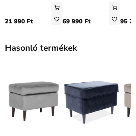
21 990 Ft
69 990 Ft
95 29
Hasonló termékek