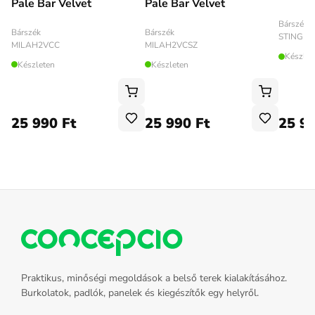
Pale Bar Velvet
Pale Bar Velvet
Bárszék
Bárszék
Bárszék
STINGB
MILAH2VCSZ
MILAH2VCC
Készlet
Készleten
Készleten
25 990 Ft
25 990 Ft
25 99
Praktikus, minőségi megoldások a belső terek kialakításához.
Burkolatok, padlók, panelek és kiegészítők egy helyről.