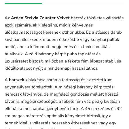
Az
Arden Stelvia Counter Velvet
bárszék tökéletes választás
azok számára, akik elegáns, mégis kényelmes
ülőalkalmatosságot keresnek otthonukba. Ez a stílusos darab
kiválóan illeszkedik modern étkezőkbe vagy konyhai pultok
mellé, ahol a kifinomult megjelenés és a funkcionalitás
találkozik. A zöld bársony kárpit puha tapintást és
luxusérzetet biztosít, miközben a fekete fém lábazat stabil és
időtálló alapot nyújt a mindennapi használathoz.
A
bárszék
kialakítása során a tartósság és az esztétikum
egyensúlyára törekedtek. A minőségi bársony kárpitozás
nemcsak látványos, de megfelelő gondozás mellett hosszú
távon is megőrzi szépségét, a fekete fém váz pedig kiválóan
ellenáll a mechanikai igénybevételnek. A 45 cm széles és 92
cm magas méretezés optimális kényelmet biztosít, így a
termék ideális választás hosszabb étkezésekhez vagy egy