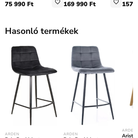
75 990 Ft
169 990 Ft
157 
Hasonló termékek
ARDEN
ARDEN
ARDEN
Aristo