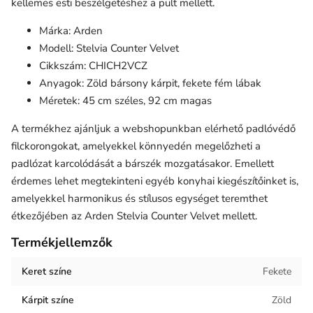
kellemes esti beszélgetéshez a pult mellett.
Márka: Arden
Modell: Stelvia Counter Velvet
Cikkszám: CHICH2VCZ
Anyagok: Zöld bársony kárpit, fekete fém lábak
Méretek: 45 cm széles, 92 cm magas
A termékhez ajánljuk a webshopunkban elérhető
padlóvédő
filckorongokat
, amelyekkel könnyedén megelőzheti a
padlózat karcolódását a bárszék mozgatásakor. Emellett
érdemes lehet megtekinteni egyéb konyhai kiegészítőinket is,
amelyekkel harmonikus és stílusos egységet teremthet
étkezőjében az Arden Stelvia Counter Velvet mellett.
Termékjellemzők
Keret színe
Fekete
Kárpit színe
Zöld