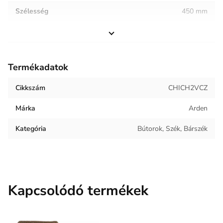
Szélesség
450 mm
Magasság
920 mm
Helyiség / terhelés
Étkező
Termékadatok
Termék súlya
7.13 kg
Cikkszám
CHICH2VCZ
Keret anyaga
Fém
Márka
Arden
Kárpit anyaga
Bársony
Kategória
Bútorok, Szék, Bárszék
Kapcsolódó termékek