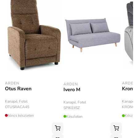
ARDEN
ARDEN
ARDEN
Otus Raven
Kronve
Ivero M
Kanapé, Fotel
Kanapé, F
Kanapé, Fotel
OTUSRACA45
KRONOS
SPIKEIISZ
Nincs készleten
Készlet
Készleten