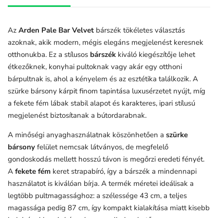
Az
Arden Pale Bar Velvet
bárszék tökéletes választás
azoknak, akik modern, mégis elegáns megjelenést keresnek
otthonukba. Ez a stílusos
bárszék
kiváló kiegészítője lehet
étkezőknek, konyhai pultoknak vagy akár egy otthoni
bárpultnak is, ahol a kényelem és az esztétika találkozik. A
szürke bársony kárpit finom tapintása luxusérzetet nyújt, míg
a fekete fém lábak stabil alapot és karakteres, ipari stílusú
megjelenést biztosítanak a bútordarabnak.
A minőségi anyaghasználatnak köszönhetően a
szürke
bársony
felület nemcsak látványos, de megfelelő
gondoskodás mellett hosszú távon is megőrzi eredeti fényét.
A
fekete fém
keret strapabíró, így a bárszék a mindennapi
használatot is kiválóan bírja. A termék méretei ideálisak a
legtöbb pultmagassághoz: a szélessége 43 cm, a teljes
magassága pedig 87 cm, így kompakt kialakítása miatt kisebb