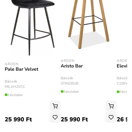
ARDEN
ARDEN
ARDEN
Aristo Bar
Elevic
Pale Bar Velvet
Bárszék
Bárszék
Bárszék
STINGBUB
C105VCS
MILAH2VCC
Készleten
Készlet
Készleten
25 990 Ft
25 990 Ft
26 99