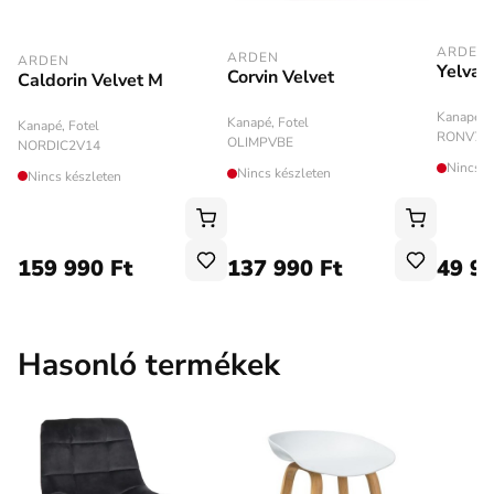
ARDEN
ARDEN
ARDEN
Yelvar
Corvin Velvet
Caldorin Velvet M
Kanapé, F
Kanapé, Fotel
Kanapé, Fotel
RONV78
OLIMPVBE
NORDIC2V14
Nincs k
Nincs készleten
Nincs készleten
159 990 Ft
137 990 Ft
49 99
Hasonló termékek