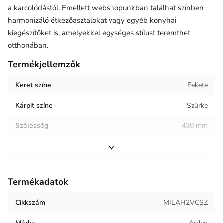
a karcolódástól. Emellett webshopunkban találhat színben
harmonizáló étkezőasztalokat vagy egyéb konyhai
kiegészítőket is, amelyekkel egységes stílust teremthet
otthonában.
Termékjellemzők
Keret színe
Fekete
Kárpit színe
Szürke
Szélesség
430 mm
Magasság
870 mm
Helyiség / terhelés
Étkező
Termékadatok
Termék súlya
5.7 kg
Cikkszám
MILAH2VCSZ
Keret anyaga
Fém
Márka
Arden