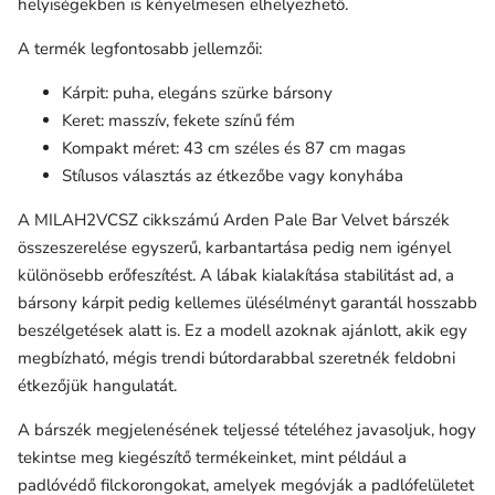
helyiségekben is kényelmesen elhelyezhető.
A termék legfontosabb jellemzői:
Kárpit: puha, elegáns szürke bársony
Keret: masszív, fekete színű fém
Kompakt méret: 43 cm széles és 87 cm magas
Stílusos választás az étkezőbe vagy konyhába
A MILAH2VCSZ cikkszámú Arden Pale Bar Velvet bárszék
összeszerelése egyszerű, karbantartása pedig nem igényel
különösebb erőfeszítést. A lábak kialakítása stabilitást ad, a
bársony kárpit pedig kellemes ülésélményt garantál hosszabb
beszélgetések alatt is. Ez a modell azoknak ajánlott, akik egy
megbízható, mégis trendi bútordarabbal szeretnék feldobni
étkezőjük hangulatát.
A bárszék megjelenésének teljessé tételéhez javasoljuk, hogy
tekintse meg kiegészítő termékeinket, mint például a
padlóvédő filckorongokat, amelyek megóvják a padlófelületet