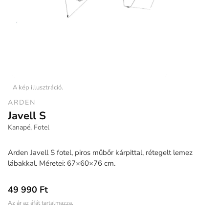
A kép illusztráció.
ARDEN
Javell S
Kanapé, Fotel
Arden Javell S fotel, piros műbőr kárpittal, rétegelt lemez
lábakkal. Méretei: 67×60×76 cm.
49 990 Ft
Az ár az áfát tartalmazza.