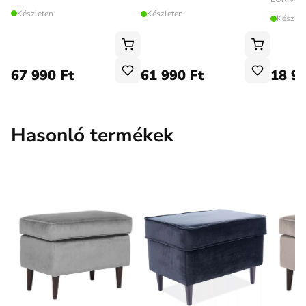
Készleten
Készleten
Készlet
67 990 Ft
61 990 Ft
18 99
Hasonló termékek