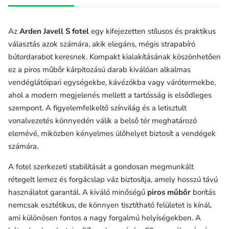
Az
Arden Javell S fotel
egy kifejezetten stílusos és praktikus
választás azok számára, akik elegáns, mégis strapabíró
bútordarabot keresnek. Kompakt kialakításának köszönhetően
ez a piros műbőr kárpitozású darab kiválóan alkalmas
vendéglátóipari egységekbe, kávézókba vagy várótermekbe,
ahol a modern megjelenés mellett a tartósság is elsődleges
szempont. A figyelemfelkeltő színvilág és a letisztult
vonalvezetés könnyedén válik a belső tér meghatározó
elemévé, miközben kényelmes ülőhelyet biztosít a vendégek
számára.
A fotel szerkezeti stabilitását a gondosan megmunkált
rétegelt lemez és forgácslap váz biztosítja, amely hosszú távú
használatot garantál. A kiváló minőségű
piros műbőr
borítás
nemcsak esztétikus, de könnyen tisztítható felületet is kínál,
ami különösen fontos a nagy forgalmú helyiségekben. A