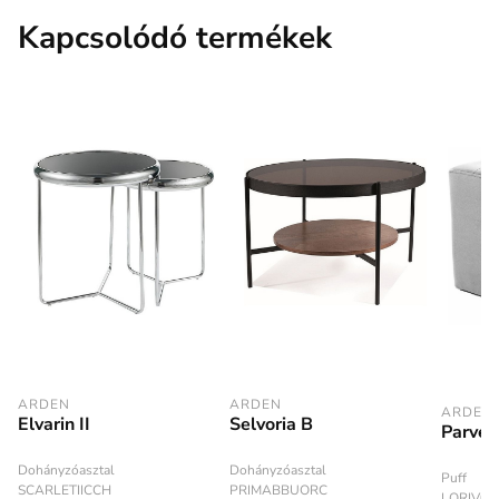
Kapcsolódó termékek
ARDEN
ARDEN
ARDEN
Elvarin II
Selvoria B
Parvell
Dohányzóasztal
Dohányzóasztal
Puff
SCARLETIICCH
PRIMABBUORC
LORIV03