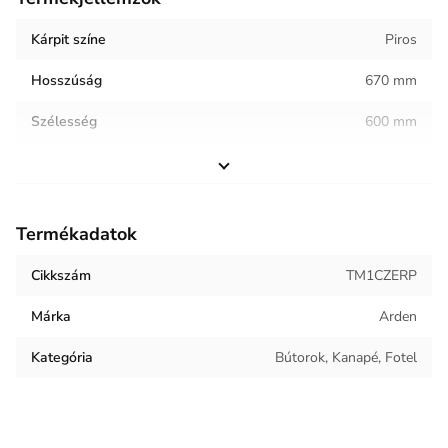
Kárpit színe
Piros
Hosszúság
670 mm
Szélesség
600 mm
Magasság
760 mm
Helyiség / terhelés
Vendéglátóipar
Termékadatok
Termék súlya
10.51 kg
Cikkszám
TM1CZERP
Keret anyaga
Rétegelt lemez, Forgácslap
Márka
Arden
Kárpit anyaga
Műbőr
Kategória
Bútorok, Kanapé, Fotel