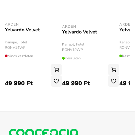
ARDEN
ARDEN
ARDEN
Yelvardo Velvet
Yelvar
Yelvardo Velvet
Kanapé, Fotel
Kanapé, F
Kanapé, Fotel
RONV14WP
RONV28
RONV19WP
Nincs készleten
Készlet
Készleten
49 990 Ft
49 990 Ft
49 99