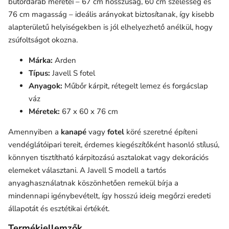
bútordarab méretei – 67 cm hosszúság, 60 cm szélesség és
76 cm magasság – ideális arányokat biztosítanak, így kisebb
alapterületű helyiségekben is jól elhelyezhető anélkül, hogy
zsúfoltságot okozna.
Márka:
Arden
Típus:
Javell S fotel
Anyagok:
Műbőr kárpit, rétegelt lemez és forgácslap
váz
Méretek:
67 x 60 x 76 cm
Amennyiben a
kanapé
vagy
fotel
köré szeretné építeni
vendéglátóipari tereit, érdemes kiegészítőként hasonló stílusú,
könnyen tisztítható kárpitozású asztalokat vagy dekorációs
elemeket választani. A Javell S modell a tartós
anyaghasználatnak köszönhetően remekül bírja a
mindennapi igénybevételt, így hosszú ideig megőrzi eredeti
állapotát és esztétikai értékét.
Termékjellemzők