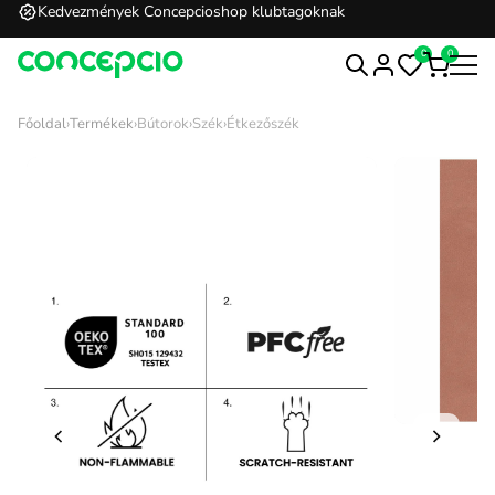
Kedvezmények Concepcioshop klubtagoknak
0
0
Főoldal
›
Termékek
›
Bútorok
›
Szék
›
Étkezőszék