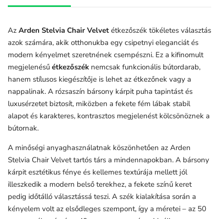
Az
Arden Stelvia Chair Velvet
étkezőszék tökéletes választás
azok számára, akik otthonukba egy csipetnyi eleganciát és
modern kényelmet szeretnének csempészni. Ez a kifinomult
megjelenésű
étkezőszék
nemcsak funkcionális bútordarab,
hanem stílusos kiegészítője is lehet az étkezőnek vagy a
nappalinak. A rózsaszín bársony kárpit puha tapintást és
luxusérzetet biztosít, miközben a fekete fém lábak stabil
alapot és karakteres, kontrasztos megjelenést kölcsönöznek a
bútornak.
A minőségi anyaghasználatnak köszönhetően az Arden
Stelvia Chair Velvet tartós társ a mindennapokban. A
bársony
kárpit
esztétikus fénye és kellemes textúrája mellett jól
illeszkedik a modern belső terekhez, a fekete színű keret
pedig időtálló választássá teszi. A szék kialakítása során a
kényelem volt az elsődleges szempont, így a méretei – az 50