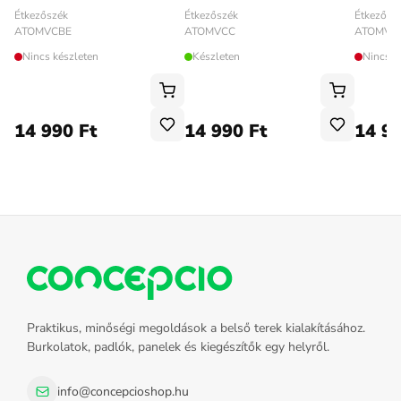
Étkezőszék
Étkezősz
Étkezőszék
ATOMVCBE
ATOMVC
ATOMVCC
Nincs készleten
Nincs k
Készleten
14 990 Ft
14 990 Ft
14 99
Praktikus, minőségi megoldások a belső terek kialakításához.
Burkolatok, padlók, panelek és kiegészítők egy helyről.
info@concepcioshop.hu