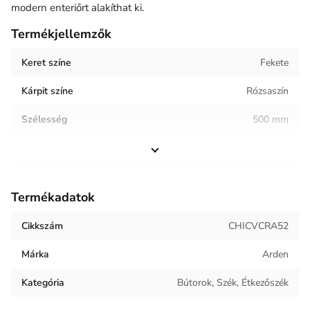
modern enteriőrt alakíthat ki.
Termékjellemzők
Keret színe
Fekete
Kárpit színe
Rózsaszín
Szélesség
500 mm
Magasság
490 mm
Helyiség / terhelés
Étkező
Termékadatok
Termék súlya
5.8 kg
Cikkszám
CHICVCRA52
Kárpit anyaga
Bársony
Márka
Arden
Kategória
Bútorok, Szék, Étkezőszék