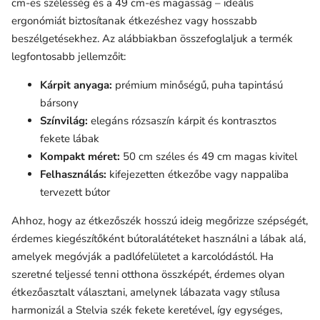
cm-es szélesség és a 49 cm-es magasság – ideális
ergonómiát biztosítanak étkezéshez vagy hosszabb
beszélgetésekhez. Az alábbiakban összefoglaljuk a termék
legfontosabb jellemzőit:
Kárpit anyaga:
prémium minőségű, puha tapintású
bársony
Színvilág:
elegáns rózsaszín kárpit és kontrasztos
fekete lábak
Kompakt méret:
50 cm széles és 49 cm magas kivitel
Felhasználás:
kifejezetten étkezőbe vagy nappaliba
tervezett bútor
Ahhoz, hogy az étkezőszék hosszú ideig megőrizze szépségét,
érdemes kiegészítőként bútoralátéteket használni a lábak alá,
amelyek megóvják a padlófelületet a karcolódástól. Ha
szeretné teljessé tenni otthona összképét, érdemes olyan
étkezőasztalt választani, amelynek lábazata vagy stílusa
harmonizál a Stelvia szék fekete keretével, így egységes,