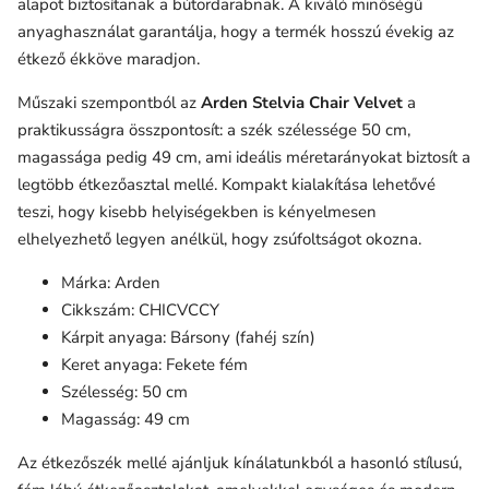
alapot biztosítanak a bútordarabnak. A kiváló minőségű
anyaghasználat garantálja, hogy a termék hosszú évekig az
étkező ékköve maradjon.
Műszaki szempontból az
Arden Stelvia Chair Velvet
a
praktikusságra összpontosít: a szék szélessége 50 cm,
magassága pedig 49 cm, ami ideális méretarányokat biztosít a
legtöbb étkezőasztal mellé. Kompakt kialakítása lehetővé
teszi, hogy kisebb helyiségekben is kényelmesen
elhelyezhető legyen anélkül, hogy zsúfoltságot okozna.
Márka: Arden
Cikkszám: CHICVCCY
Kárpit anyaga: Bársony (fahéj szín)
Keret anyaga: Fekete fém
Szélesség: 50 cm
Magasság: 49 cm
Az étkezőszék mellé ajánljuk kínálatunkból a hasonló stílusú,