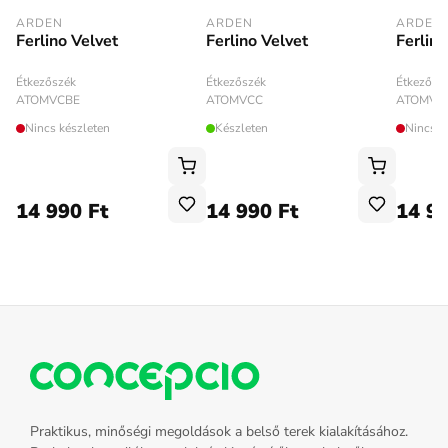
ARDEN
ARDEN
ARDEN
Ferlino Velvet
Ferlino
Ferlino Velvet
Étkezőszék
Étkezősz
Étkezőszék
ATOMVCBE
ATOMVC
ATOMVCC
Nincs készleten
Nincs k
Készleten
14 990 Ft
14 990 Ft
14 99
Praktikus, minőségi megoldások a belső terek kialakításához.