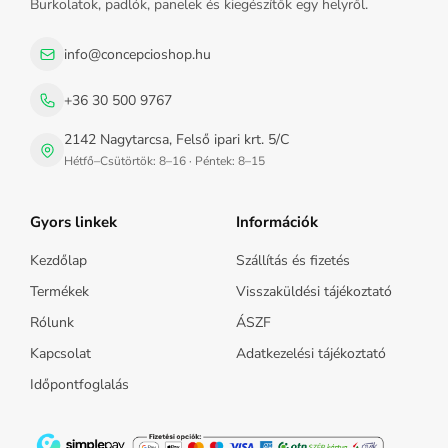
Burkolatok, padlók, panelek és kiegészítők egy helyről.
info@concepcioshop.hu
+36 30 500 9767
2142 Nagytarcsa, Felső ipari krt. 5/C
Hétfő–Csütörtök: 8–16 · Péntek: 8–15
Gyors linkek
Információk
Kezdőlap
Szállítás és fizetés
Termékek
Visszaküldési tájékoztató
Rólunk
ÁSZF
Kapcsolat
Adatkezelési tájékoztató
Időpontfoglalás