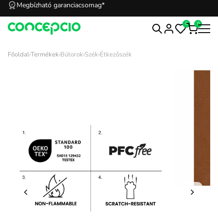
Megbízható garanciacsomag*
0
0
Főoldal
›
Termékek
›
Bútorok
›
Szék
›
Étkezőszék