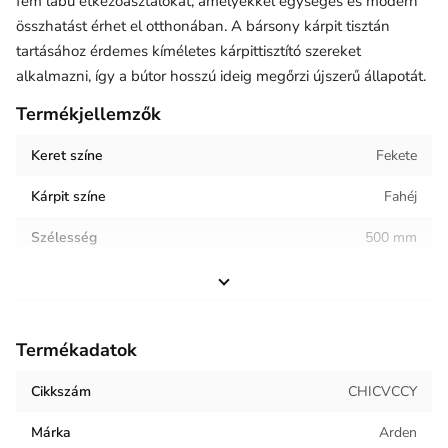
fém lábú étkezőasztalokat, amelyekkel egységes és modern
összhatást érhet el otthonában. A bársony kárpit tisztán
tartásához érdemes kíméletes kárpittisztító szereket
alkalmazni, így a bútor hosszú ideig megőrzi újszerű állapotát.
Termékjellemzők
Keret színe
Fekete
Kárpit színe
Fahéj
Szélesség
500 mm
Magasság
490 mm
Helyiség / terhelés
Étkező
Termékadatok
Termék súlya
5.8 kg
Cikkszám
CHICVCCY
Keret anyaga
Fém
Márka
Arden
Kárpit anyaga
Bársony