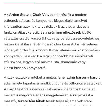
Az
Arden Stelvia Chair Velvet
étkezőszék a modern
otthonok stílusos és kényelmes kiegészítője, amelyet
kifejezetten azoknak terveztek, akik az eleganciát és a
funkcionalitást keresik. Ez a prémium
étkezőszék
kiváló
választás családi vacsorákhoz vagy baráti összejövetelekhez,
hiszen kialakítása révén hosszú időn keresztül is kényelmes
ülőhelyet biztosít. A kifinomult megjelenésnek köszönhetően
könnyedén illeszkedik a legkülönbözőbb belsőépítészeti
stílusokhoz, legyen szó minimalista, skandináv vagy
klasszikusabb környezetről.
A szék esztétikai értékét a meleg,
fahéj színű bársony kárpit
adja, amely tapintásra rendkívül puha és otthonos érzetet kelt.
A kárpit textúrája nemcsak látványos, de tartós használat
mellett is megőrzi elegáns megjelenését. A kárpitozást a
masszív,
fekete fém lábak
teszik teljessé, amelyek stabil