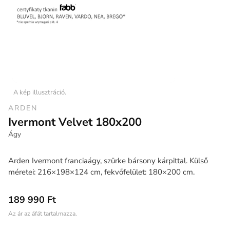
A kép illusztráció.
ARDEN
Ivermont Velvet 180x200
Ágy
Arden Ivermont franciaágy, szürke bársony kárpittal. Külső
méretei: 216×198×124 cm, fekvőfelület: 180×200 cm.
189 990 Ft
Az ár az áfát tartalmazza.