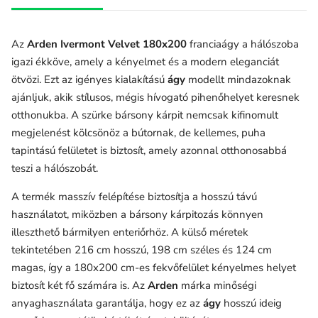
Az
Arden Ivermont Velvet 180x200
franciaágy a hálószoba
igazi ékköve, amely a kényelmet és a modern eleganciát
ötvözi. Ezt az igényes kialakítású
ágy
modellt mindazoknak
ajánljuk, akik stílusos, mégis hívogató pihenőhelyet keresnek
otthonukba. A szürke bársony kárpit nemcsak kifinomult
megjelenést kölcsönöz a bútornak, de kellemes, puha
tapintású felületet is biztosít, amely azonnal otthonosabbá
teszi a hálószobát.
A termék masszív felépítése biztosítja a hosszú távú
használatot, miközben a bársony kárpitozás könnyen
illeszthető bármilyen enteriőrhöz. A külső méretek
tekintetében 216 cm hosszú, 198 cm széles és 124 cm
magas, így a 180x200 cm-es fekvőfelület kényelmes helyet
biztosít két fő számára is. Az
Arden
márka minőségi
anyaghasználata garantálja, hogy ez az
ágy
hosszú ideig