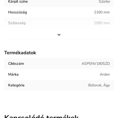
Kárpit színe
Szürke
Hosszúság
2160 mm
Szélesség
1980 mm
Magasság
1240 mm
Helyiség / terhelés
Hálószoba
Termékadatok
Termék súlya
76 kg
Cikkszám
ASPENV180SZD
Kárpit anyaga
Bársony
Márka
Arden
Kategória
Bútorok, Ágy
Kapcsolódó termékek