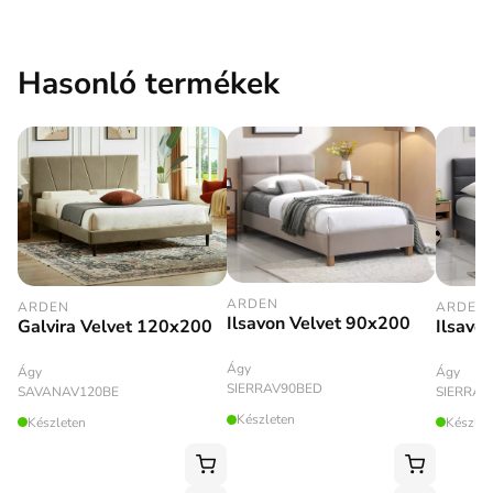
Hasonló termékek
ARDEN
ARDEN
ARDEN
Ilsavon Velvet 90x200
Galvira Velvet 120x200
Ilsavo
Ágy
Ágy
Ágy
SIERRAV90BED
SAVANAV120BE
SIERRAV
Készleten
Készleten
Készlet