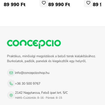
89 990 Ft
89 990 Ft
89 99
Praktikus, minőségi megoldások a belső terek kialakításához.
Burkolatok, padlók, panelek és kiegészítők egy helyről.
info@concepcioshop.hu
+36 30 500 9767
2142 Nagytarcsa, Felső ipari krt. 5/C
Hétfő–Csütörtök: 8–16 · Péntek: 8–15