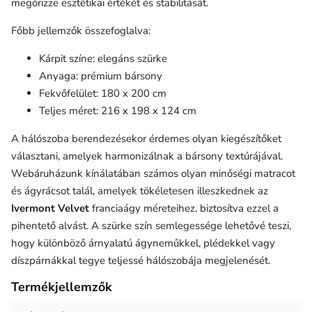
megőrizze esztétikai értékét és stabilitását.
Főbb jellemzők összefoglalva:
Kárpit színe: elegáns szürke
Anyaga: prémium bársony
Fekvőfelület: 180 x 200 cm
Teljes méret: 216 x 198 x 124 cm
A hálószoba berendezésekor érdemes olyan kiegészítőket
választani, amelyek harmonizálnak a bársony textúrájával.
Webáruházunk kínálatában számos olyan minőségi matracot
és ágyrácsot talál, amelyek tökéletesen illeszkednek az
Ivermont Velvet
franciaágy méreteihez, biztosítva ezzel a
pihentető alvást. A szürke szín semlegessége lehetővé teszi,
hogy különböző árnyalatú ágyneműkkel, plédekkel vagy
díszpárnákkal tegye teljessé hálószobája megjelenését.
Termékjellemzők