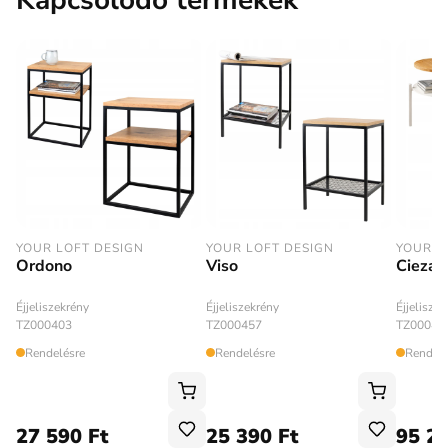
YOUR LOFT DESIGN
YOUR LOFT DESIGN
YOUR L
Ordono
Viso
Cieza
Éjjeliszekrény
Éjjeliszekrény
Éjjelisze
TZ000403
TZ000457
TZ00040
Rendelésre
Rendelésre
Rendelé
27 590 Ft
25 390 Ft
95 29