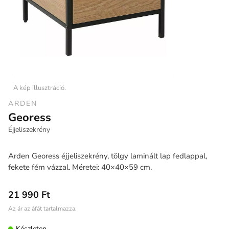
A kép illusztráció.
ARDEN
Georess
Éjjeliszekrény
Arden Georess éjjeliszekrény, tölgy laminált lap fedlappal,
fekete fém vázzal. Méretei: 40×40×59 cm.
21 990 Ft
Az ár az áfát tartalmazza.
Készleten