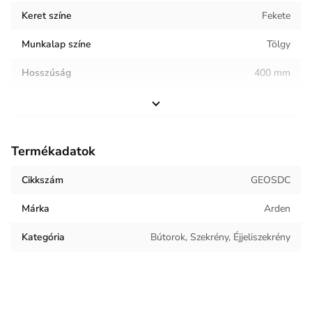
Keret színe
Fekete
Munkalap színe
Tölgy
Hosszúság
400 mm
Szélesség
400 mm
Magasság
590 mm
Termékadatok
Helyiség / terhelés
Hálószoba
Cikkszám
GEOSDC
Termék súlya
8.5 kg
Márka
Arden
Keret anyaga
Fém
Kategória
Bútorok, Szekrény, Éjjeliszekrény
Munkalap anyaga
Laminált lap