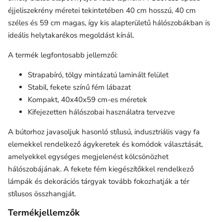
éjjeliszekrény méretei tekintetében 40 cm hosszú, 40 cm
széles és 59 cm magas, így kis alapterületű hálószobákban is
ideális helytakarékos megoldást kínál.
A termék legfontosabb jellemzői:
Strapabíró, tölgy mintázatú laminált felület
Stabil, fekete színű fém lábazat
Kompakt, 40x40x59 cm-es méretek
Kifejezetten hálószobai használatra tervezve
A bútorhoz javasoljuk hasonló stílusú, indusztriális vagy fa
elemekkel rendelkező ágykeretek és komódok választását,
amelyekkel egységes megjelenést kölcsönözhet
hálószobájának. A fekete fém kiegészítőkkel rendelkező
lámpák és dekorációs tárgyak tovább fokozhatják a tér
stílusos összhangját.
Termékjellemzők