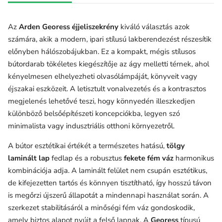
Az
Arden Georess éjjeliszekrény
kiváló választás azok
számára, akik a modern, ipari stílusú lakberendezést részesítik
előnyben hálószobájukban. Ez a kompakt, mégis stílusos
bútordarab tökéletes kiegészítője az ágy melletti térnek, ahol
kényelmesen elhelyezheti olvasólámpáját, könyveit vagy
éjszakai eszközeit. A letisztult vonalvezetés és a kontrasztos
megjelenés lehetővé teszi, hogy könnyedén illeszkedjen
különböző belsőépítészeti koncepciókba, legyen szó
minimalista vagy indusztriális otthoni környezetről.
A bútor esztétikai értékét a természetes hatású,
tölgy
laminált lap
fedlap és a robusztus
fekete fém váz
harmonikus
kombinációja adja. A laminált felület nem csupán esztétikus,
de kifejezetten tartós és könnyen tisztítható, így hosszú távon
is megőrzi újszerű állapotát a mindennapi használat során. A
szerkezet stabilitásáról a minőségi fém váz gondoskodik,
amely biztos alapot nyújt a felső lapnak. A
Georess
típusú