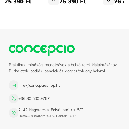
25 390 Ft
25 390 Ft
26 49
Praktikus, minőségi megoldások a belső terek kialakításához.
Burkolatok, padlók, panelek és kiegészítők egy helyről.
info@concepcioshop.hu
+36 30 500 9767
2142 Nagytarcsa, Felső ipari krt. 5/C
Hétfő–Csütörtök: 8–16 · Péntek: 8–15