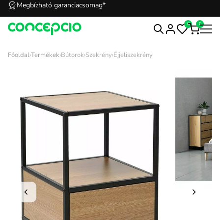
Megbízható garanciacsomag*
0
0
Főoldal
›
Termékek
›
Bútorok
›
Szekrény
›
Éjjeliszekrény