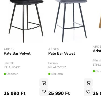
ARDEN
ARDEN
ARDEN
Aristo
Pale Bar Velvet
Pale Bar Velvet
Bárszék
Bárszék
Bárszék
STINGB
MILAH2VCSZ
MILAH2VCC
Készlet
Készleten
Készleten
25 990 Ft
25 990 Ft
25 99