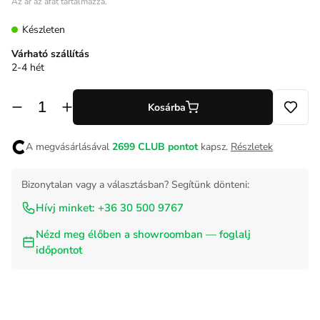
Az ár az áfát tartalmazza.
Készleten
Várható szállítás
2-4 hét
Kosárba
A megvásárlásával
2699
CLUB pontot
kapsz.
Részletek
Bizonytalan vagy a választásban? Segítünk dönteni:
Hívj minket: +36 30 500 9767
Nézd meg élőben a showroomban — foglalj
időpontot