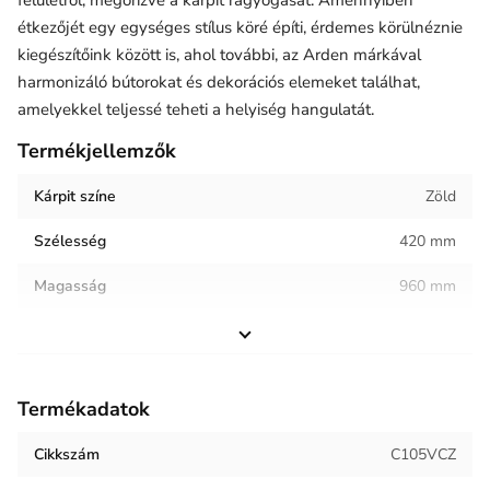
felületről, megőrizve a kárpit ragyogását. Amennyiben
étkezőjét egy egységes stílus köré építi, érdemes körülnéznie
kiegészítőink között is, ahol további, az Arden márkával
harmonizáló bútorokat és dekorációs elemeket találhat,
amelyekkel teljessé teheti a helyiség hangulatát.
Termékjellemzők
Kárpit színe
Zöld
Szélesség
420 mm
Magasság
960 mm
Helyiség / terhelés
Étkező
Termék súlya
7.6 kg
Termékadatok
Kárpit anyaga
Bársony
Cikkszám
C105VCZ