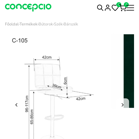
0
0
Főoldal
›
Termékek
›
Bútorok
›
Szék
›
Bárszék