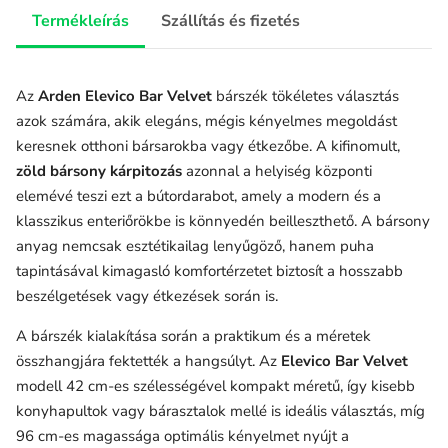
Termékleírás
Szállítás és fizetés
Az
Arden Elevico Bar Velvet
bárszék tökéletes választás
azok számára, akik elegáns, mégis kényelmes megoldást
keresnek otthoni bársarokba vagy étkezőbe. A kifinomult,
zöld bársony kárpitozás
azonnal a helyiség központi
elemévé teszi ezt a bútordarabot, amely a modern és a
klasszikus enteriőrökbe is könnyedén beilleszthető. A bársony
anyag nemcsak esztétikailag lenyűgöző, hanem puha
tapintásával kimagasló komfortérzetet biztosít a hosszabb
beszélgetések vagy étkezések során is.
A bárszék kialakítása során a praktikum és a méretek
összhangjára fektették a hangsúlyt. Az
Elevico Bar Velvet
modell 42 cm-es szélességével kompakt méretű, így kisebb
konyhapultok vagy bárasztalok mellé is ideális választás, míg
96 cm-es magassága optimális kényelmet nyújt a