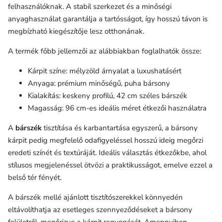
felhasználóknak. A stabil szerkezet és a minőségi
anyaghasználat garantálja a tartósságot, így hosszú távon is
megbízható kiegészítője lesz otthonának.
A termék főbb jellemzői az alábbiakban foglalhatók össze:
Kárpit színe: mélyzöld árnyalat a luxushatásért
Anyaga: prémium minőségű, puha bársony
Kialakítás: keskeny profilú, 42 cm széles bárszék
Magasság: 96 cm-es ideális méret étkezői használatra
A
bárszék
tisztítása és karbantartása egyszerű, a bársony
kárpit pedig megfelelő odafigyeléssel hosszú ideig megőrzi
eredeti színét és textúráját. Ideális választás étkezőkbe, ahol
stílusos megjelenéssel ötvözi a praktikusságot, emelve ezzel a
belső tér fényét.
A bárszék mellé ajánlott tisztítószerekkel könnyedén
eltávolíthatja az esetleges szennyeződéseket a bársony