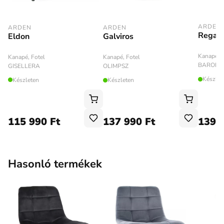
ARDEN
ARDEN
ARDEN
Regall
Eldon
Galviros
Kanapé, F
Kanapé, Fotel
Kanapé, Fotel
BARONV
GISELLERA
OLIMPSZ
Készlet
Készleten
Készleten
115 990 Ft
137 990 Ft
139 
Hasonló termékek