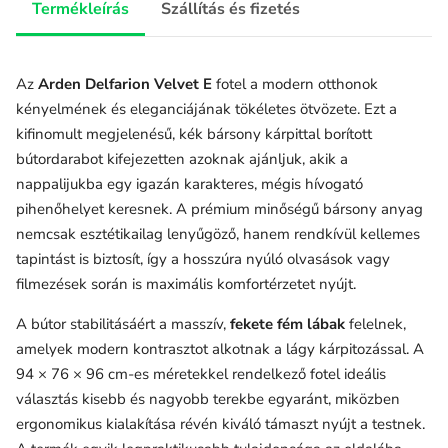
Termékleírás
Szállítás és fizetés
Az
Arden Delfarion Velvet E
fotel a modern otthonok
kényelmének és eleganciájának tökéletes ötvözete. Ezt a
kifinomult megjelenésű,
kék bársony kárpittal
borított
bútordarabot kifejezetten azoknak ajánljuk, akik a
nappalijukba egy igazán karakteres, mégis hívogató
pihenőhelyet keresnek. A prémium minőségű bársony anyag
nemcsak esztétikailag lenyűgöző, hanem rendkívül kellemes
tapintást is biztosít, így a hosszúra nyúló olvasások vagy
filmezések során is maximális komfortérzetet nyújt.
A bútor stabilitásáért a masszív,
fekete fém lábak
felelnek,
amelyek modern kontrasztot alkotnak a lágy kárpitozással. A
94 × 76 × 96 cm-es méretekkel rendelkező fotel ideális
választás kisebb és nagyobb terekbe egyaránt, miközben
ergonomikus kialakítása révén kiváló támaszt nyújt a testnek.