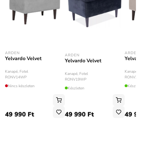
ARDEN
ARDEN
ARDEN
Yelvardo Velvet
Yelvar
Yelvardo Velvet
Kanapé, Fotel
Kanapé, F
Kanapé, Fotel
RONV14WP
RONV28
RONV19WP
Nincs készleten
Készlet
Készleten
49 990 Ft
49 990 Ft
49 99