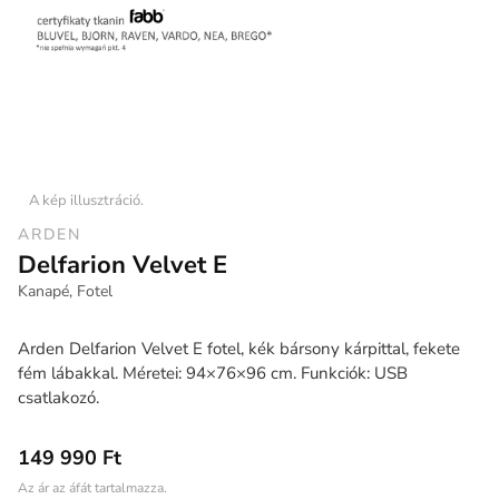
A kép illusztráció.
ARDEN
Delfarion Velvet E
Kanapé, Fotel
Arden Delfarion Velvet E fotel, kék bársony kárpittal, fekete
fém lábakkal. Méretei: 94×76×96 cm. Funkciók: USB
csatlakozó.
149 990 Ft
Az ár az áfát tartalmazza.