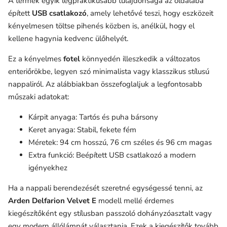
A termék egyik legpraktikusabb tulajdonsága az oldalába
épített
USB csatlakozó
, amely lehetővé teszi, hogy eszközeit
kényelmesen töltse pihenés közben is, anélkül, hogy el
kellene hagynia kedvenc ülőhelyét.
Ez a kényelmes
fotel
könnyedén illeszkedik a változatos
enteriőrökbe, legyen szó minimalista vagy klasszikus stílusú
nappaliról. Az alábbiakban összefoglaljuk a legfontosabb
műszaki adatokat:
Kárpit anyaga: Tartós és puha bársony
Keret anyaga: Stabil, fekete fém
Méretek: 94 cm hosszú, 76 cm széles és 96 cm magas
Extra funkció: Beépített USB csatlakozó a modern
igényekhez
Ha a nappali berendezését szeretné egységessé tenni, az
Arden Delfarion Velvet E
modell mellé érdemes
kiegészítőként egy stílusban passzoló dohányzóasztalt vagy
egy modern állólámpát választania. Ezek a kiegészítők tovább