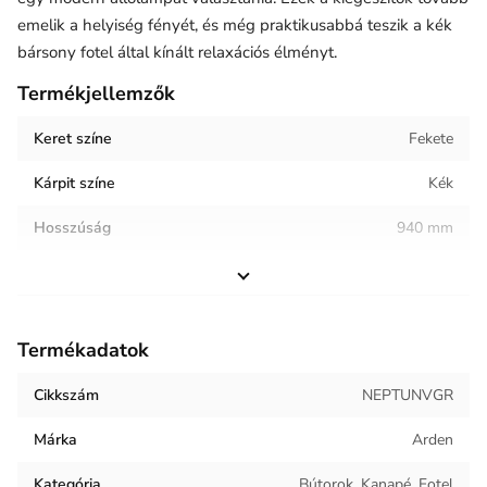
emelik a helyiség fényét, és még praktikusabbá teszik a kék
bársony fotel által kínált relaxációs élményt.
Termékjellemzők
Keret színe
Fekete
Kárpit színe
Kék
Hosszúság
940 mm
Szélesség
760 mm
Magasság
960 mm
Termékadatok
Helyiség / terhelés
Nappali
Cikkszám
NEPTUNVGR
Termék súlya
38 kg
Márka
Arden
Keret anyaga
Fém
Kategória
Bútorok, Kanapé, Fotel