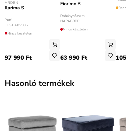
ARDEN
Fiorimo B
Ilarima S
Rendelé
Dohányzóasztal
Puff
NAPABBBR
HESTIAKV03S
Nincs készleten
Nincs készleten
97 990 Ft
63 990 Ft
105 
Hasonló termékek