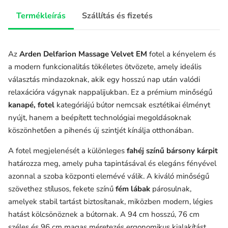
Termékleírás
Szállítás és fizetés
Az
Arden Delfarion Massage Velvet EM
fotel a kényelem és
a modern funkcionalitás tökéletes ötvözete, amely ideális
választás mindazoknak, akik egy hosszú nap után valódi
relaxációra vágynak nappalijukban. Ez a prémium minőségű
kanapé, fotel
kategóriájú bútor nemcsak esztétikai élményt
nyújt, hanem a beépített technológiai megoldásoknak
köszönhetően a pihenés új szintjét kínálja otthonában.
A fotel megjelenését a különleges
fahéj színű bársony kárpit
határozza meg, amely puha tapintásával és elegáns fényével
azonnal a szoba központi elemévé válik. A kiváló minőségű
szövethez stílusos, fekete színű
fém lábak
párosulnak,
amelyek stabil tartást biztosítanak, miközben modern, légies
hatást kölcsönöznek a bútornak. A 94 cm hosszú, 76 cm
széles és 96 cm magas méretezés ergonomikus kialakítást