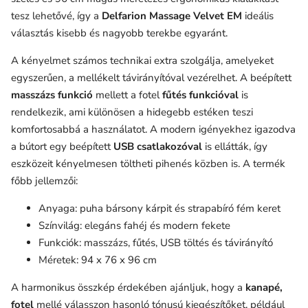
tesz lehetővé, így a
Delfarion Massage Velvet EM
ideális
választás kisebb és nagyobb terekbe egyaránt.
A kényelmet számos technikai extra szolgálja, amelyeket
egyszerűen, a mellékelt távirányítóval vezérelhet. A beépített
masszázs funkció
mellett a fotel
fűtés funkcióval
is
rendelkezik, ami különösen a hidegebb estéken teszi
komfortosabbá a használatot. A modern igényekhez igazodva
a bútort egy beépített
USB csatlakozóval
is ellátták, így
eszközeit kényelmesen töltheti pihenés közben is. A termék
főbb jellemzői:
Anyaga: puha bársony kárpit és strapabíró fém keret
Színvilág: elegáns fahéj és modern fekete
Funkciók: masszázs, fűtés, USB töltés és távirányító
Méretek: 94 x 76 x 96 cm
A harmonikus összkép érdekében ajánljuk, hogy a
kanapé,
fotel
mellé válasszon hasonló tónusú kiegészítőket, például