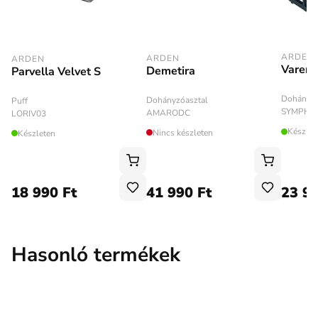
ARDEN
ARDEN
ARDEN
Varenz
Demetira
Parvella Velvet S
Dohányzó
Dohányzóasztal
Puff
SYMPHO
AMARODC
LORIV03
Készlet
Nincs készleten
Készleten
18 990 Ft
41 990 Ft
23 99
Hasonló termékek