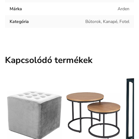
Márka
Arden
Keret anyaga
Fém
Kategória
Bútorok, Kanapé, Fotel
Kárpit anyaga
Bársony
Masszázs funkció, Távirányító, Fűtés funkció, USB
Funkciók
csatlakozó
Kapcsolódó termékek