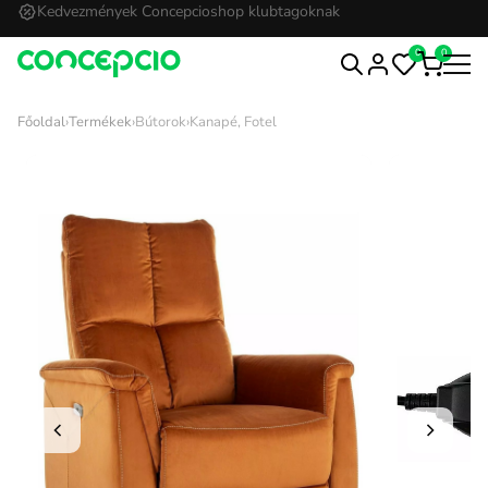
Kedvezmények Concepcioshop klubtagoknak
0
0
Főoldal
›
Termékek
›
Bútorok
›
Kanapé, Fotel