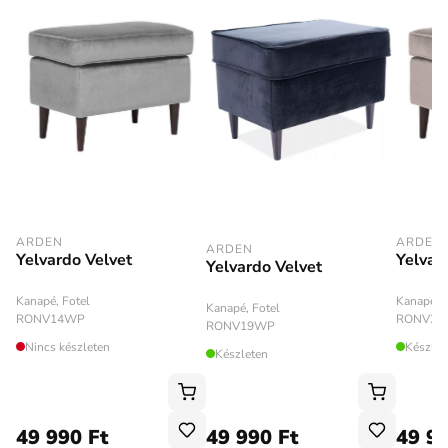
ARDEN
ARDEN
ARDEN
Yelvardo Velvet
Yelvar
Yelvardo Velvet
Kanapé, Fotel
Kanapé, F
Kanapé, Fotel
RONV14WP
RONV28
RONV19WP
Nincs készleten
Készlet
Készleten
49 990 Ft
49 990 Ft
49 99