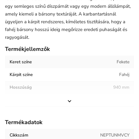
egy semleges színű díszpárnát vagy egy modern állólámpát,
amely kiemeli a bársony textúráját. A karbantartásnál
ügyeljen a kárpit rendszeres, kíméletes tisztítására, hogy a
fahéj bársony hosszú ideig megőrizze eredeti puhaságát és
ragyogását.
Termékjellemzők
Keret színe
Fekete
Kárpit színe
Fahéj
Hosszúság
940 mm
Szélesség
760 mm
Magasság
960 mm
Termékadatok
Helyiség / terhelés
Nappali
Cikkszám
NEPTUNMVCY
Termék súlya
38 kg