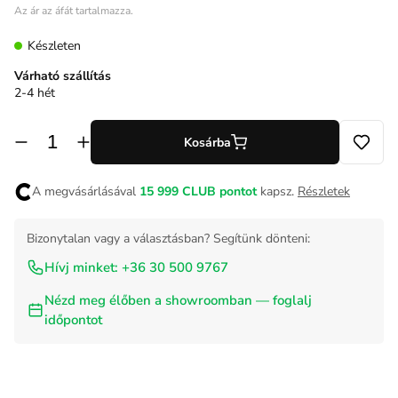
Az ár az áfát tartalmazza.
Készleten
Várható szállítás
2-4 hét
Kosárba
A megvásárlásával
15 999
CLUB pontot
kapsz.
Részletek
Bizonytalan vagy a választásban? Segítünk dönteni:
Hívj minket: +36 30 500 9767
Nézd meg élőben a showroomban — foglalj
időpontot