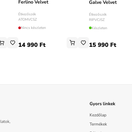
Ferlino Velvet
Galve Velvet
Étkezőszék
Étkezőszék
ATOMVCSZ
RIPVCJSZ
Nincs készleten
Készleten
14 990 Ft
15 990 Ft
Gyors linkek
Kezdőlap
latok,
Termékek