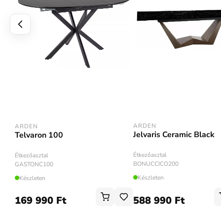
ARDEN
ARDEN
Jelvaris Ceramic Black
Telvaron 100
Étkezőasztal
Étkezőasztal
BONUCCICO200
GASTONC100
Készleten
Készleten
169 990 Ft
588 990 Ft