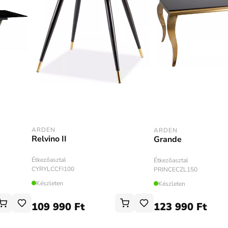
ARDEN
ARDEN
Relvino II
Grande
Étkezőasztal
Étkezőasztal
CYRYLCCFI100
PRINCECZL150
Készleten
Készleten
109 990 Ft
123 990 Ft