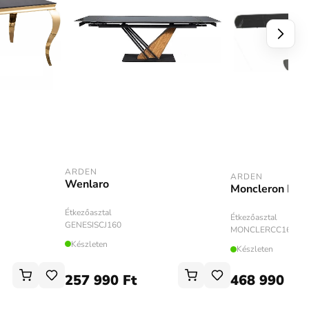
ARDEN
ARDEN
Wenlaro
Moncleron Bla
Étkezőasztal
Étkezőasztal
GENESISCJ160
MONCLERCC160
Készleten
Készleten
257 990 Ft
468 990 Ft