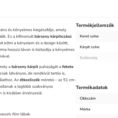
Termékjellemzők
áns és kényelmes kiegészítője, amely
lik. Ez a kifinomult
bársony kárpitozású
Keret színe
t kötni a kényelem és a design között,
Kárpit színe
rma hosszú távon is biztosítja a kényelmes
mával.
Szélesség
amely a
bársony kárpit
puhaságát a
fekete
Magasság
csak látványos, de rendkívül tartós is,
Helyiség / terhelés
álathoz. Az
étkezőszék
méretei – az 51 cm-
osítanak a legtöbb szabványos
Termékadatok
Termék súlya
 is kiválóan érvényesül.
Cikkszám
Keret anyaga
Márka
Kárpit anyaga
asszív fém lábak.