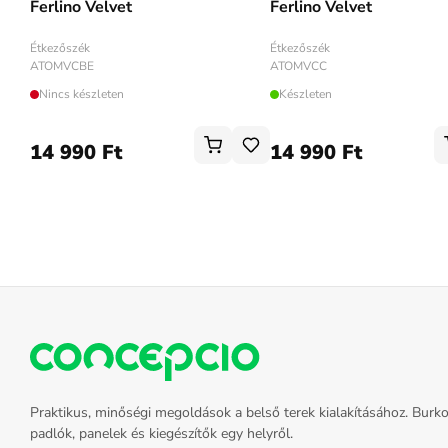
Ferlino Velvet
Ferlino Velvet
Étkezőszék
Étkezőszék
ATOMVCBE
ATOMVCC
Nincs készleten
Készleten
14 990 Ft
14 990 Ft
Praktikus, minőségi megoldások a belső terek kialakításához. Burko
padlók, panelek és kiegészítők egy helyről.