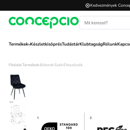
Kedvezmények Concep
Termékek
Készletkisöprés
Tudástár
Klubtagság
Rólunk
Kapcs
Főoldal
›
Termékek
›
Bútorok
›
Szék
›
Étkezőszék