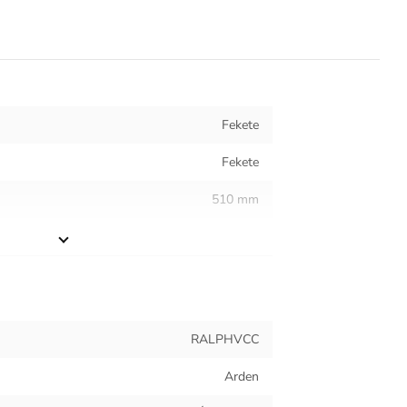
Fekete
Fekete
510 mm
490 mm
Étkező
5.5 kg
RALPHVCC
Fém
Arden
Bársony