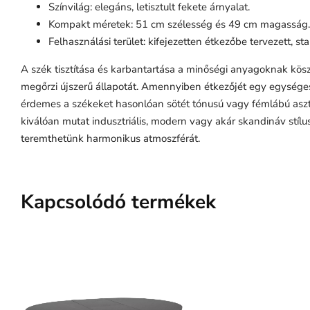
Színvilág: elegáns, letisztult fekete árnyalat.
Kompakt méretek: 51 cm szélesség és 49 cm magasság.
Felhasználási terület: kifejezetten étkezőbe tervezett, sta
A szék tisztítása és karbantartása a minőségi anyagoknak kös
megőrzi újszerű állapotát. Amennyiben étkezőjét egy egységes s
érdemes a székeket hasonlóan sötét tónusú vagy fémlábú aszta
kiválóan mutat indusztriális, modern vagy akár skandináv stílu
teremthetünk harmonikus atmoszférát.
Kapcsolódó termékek