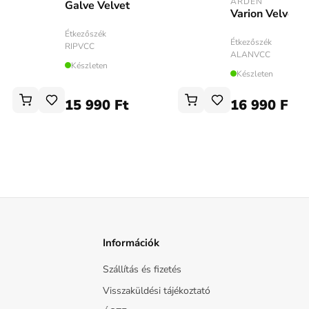
ARDEN
Galve Velvet
Varion Velvet
Étkezőszék
Étkezőszék
RIPVCC
ALANVCC
Készleten
Készleten
15 990 Ft
16 990 Ft
Információk
Szállítás és fizetés
Visszaküldési tájékoztató