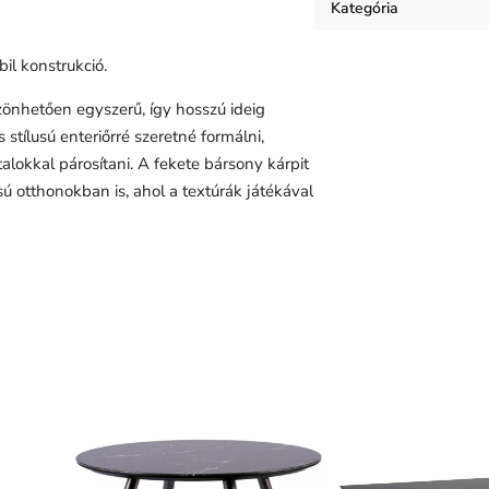
Kategória
bil konstrukció.
zönhetően egyszerű, így hosszú ideig
tílusú enteriőrré szeretné formálni,
lokkal párosítani. A fekete bársony kárpit
sú otthonokban is, ahol a textúrák játékával