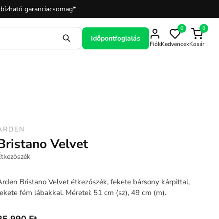
bízható garanciacsomag*
0
0
Időpontfoglalás
Fiók
Kedvencek
Kosár
ARDEN
Bristano Velvet
Étkezőszék
Arden Bristano Velvet étkezőszék, fekete bársony kárpittal,
fekete fém lábakkal. Méretei: 51 cm (sz), 49 cm (m).