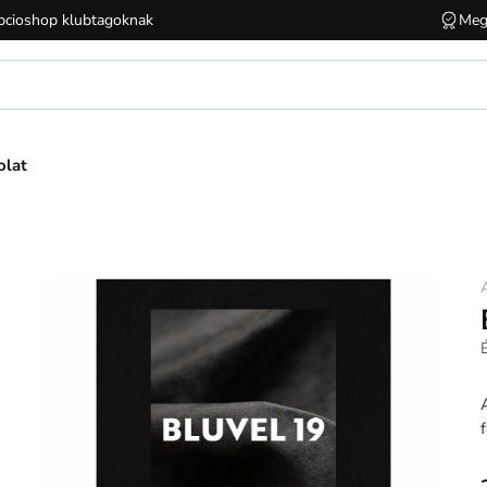
cioshop klubtagoknak
Meg
olat