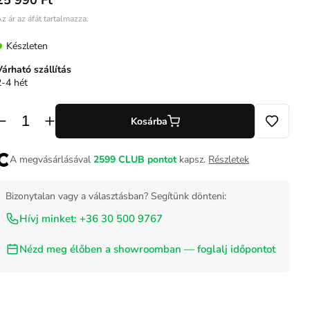
25 990 Ft
z ár az áfát tartalmazza.
Készleten
Várható szállítás
2-4 hét
Kosárba
A megvásárlásával
2599
CLUB pontot
kapsz.
Részletek
Bizonytalan vagy a választásban? Segítünk dönteni:
Hívj minket: +36 30 500 9767
Nézd meg élőben a showroomban — foglalj időpontot