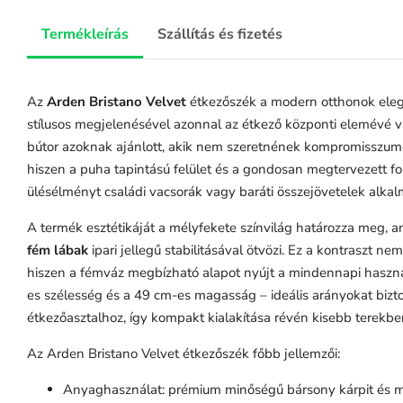
Termékleírás
Szállítás és fizetés
Az
Arden Bristano Velvet
étkezőszék a modern otthonok eleg
stílusos megjelenésével azonnal az étkező központi elemévé vá
bútor azoknak ajánlott, akik nem szeretnének kompromisszumo
hiszen a puha tapintású felület és a gondosan megtervezett fo
ülésélményt családi vacsorák vagy baráti összejövetelek alkal
A termék esztétikáját a mélyfekete színvilág határozza meg, 
fém lábak
ipari jellegű stabilitásával ötvözi. Ez a kontraszt nem
hiszen a fémváz megbízható alapot nyújt a mindennapi haszn
es szélesség és a 49 cm-es magasság – ideális arányokat bizt
étkezőasztalhoz, így kompakt kialakítása révén kisebb terekben
Az Arden Bristano Velvet étkezőszék főbb jellemzői:
Anyaghasználat: prémium minőségű bársony kárpit és m