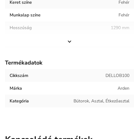
Keret színe
Fehér
Munkalap színe
Fehér
Hosszúság
1290 mm
Szélesség
700 mm
Magasság
750 mm
Termékadatok
Helyiség / terhelés
Étkező
Cikkszám
DELLOB100
Termék súlya
25.6 kg
Márka
Arden
Kategória
Bútorok, Asztal, Étkezőasztal