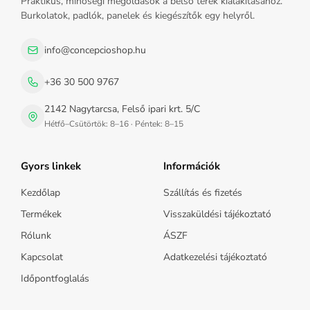
Praktikus, minőségi megoldások a belső terek kialakításához.
Burkolatok, padlók, panelek és kiegészítők egy helyről.
info@concepcioshop.hu
+36 30 500 9767
2142 Nagytarcsa, Felső ipari krt. 5/C
Hétfő–Csütörtök: 8–16 · Péntek: 8–15
Gyors linkek
Információk
Kezdőlap
Szállítás és fizetés
Termékek
Visszaküldési tájékoztató
Rólunk
ÁSZF
Kapcsolat
Adatkezelési tájékoztató
Időpontfoglalás