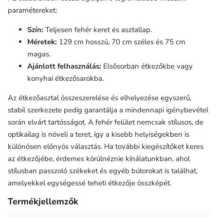
paramétereket:
Szín:
Teljesen fehér keret és asztallap.
Méretek:
129 cm hosszú, 70 cm széles és 75 cm
magas.
Ajánlott felhasználás:
Elsősorban étkezőkbe vagy
konyhai étkezősarokba.
Az
étkezőasztal
összeszerelése és elhelyezése egyszerű,
stabil szerkezete pedig garantálja a mindennapi igénybevétel
során elvárt tartósságot. A fehér felület nemcsak stílusos, de
optikailag is növeli a teret, így a kisebb helyiségekben is
különösen előnyös választás. Ha további kiegészítőket keres
az étkezőjébe, érdemes körülnéznie kínálatunkban, ahol
stílusban passzoló székeket és egyéb bútorokat is találhat,
amelyekkel egységessé teheti étkezője összképét.
Termékjellemzők