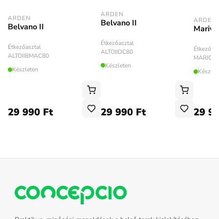
ARDEN
ARDEN
ARDEN
Belvano II
Belvano II
Marivo
Étkezőasztal
Étkezőasztal
Étkezőasz
ALTOIIDC80
ALTOIIBMAC80
MARIOB
Készleten
Készleten
Készlet
29 990 Ft
29 990 Ft
29 99