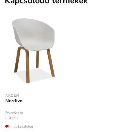
Kapcsolódó termékek
ARDEN
Nordivo
Étkezőszék
EGODB
Nincs készleten