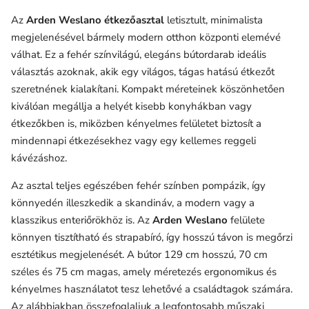
Az
Arden Weslano étkezőasztal
letisztult, minimalista
megjelenésével bármely modern otthon központi elemévé
válhat. Ez a fehér színvilágú, elegáns bútordarab ideális
választás azoknak, akik egy világos, tágas hatású étkezőt
szeretnének kialakítani. Kompakt méreteinek köszönhetően
kiválóan megállja a helyét kisebb konyhákban vagy
étkezőkben is, miközben kényelmes felületet biztosít a
mindennapi étkezésekhez vagy egy kellemes reggeli
kávézáshoz.
Az asztal teljes egészében fehér színben pompázik, így
könnyedén illeszkedik a skandináv, a modern vagy a
klasszikus enteriőrökhöz is. Az
Arden Weslano
felülete
könnyen tisztítható és strapabíró, így hosszú távon is megőrzi
esztétikus megjelenését. A bútor 129 cm hosszú, 70 cm
széles és 75 cm magas, amely méretezés ergonomikus és
kényelmes használatot tesz lehetővé a családtagok számára.
Az alábbiakban összefoglaljuk a legfontosabb műszaki