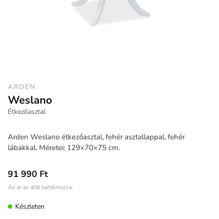
ARDEN
Weslano
Étkezőasztal
Arden Weslano étkezőasztal, fehér asztallappal, fehér
lábakkal. Méretei: 129×70×75 cm.
91 990 Ft
Az ár az áfát tartalmazza.
Készleten