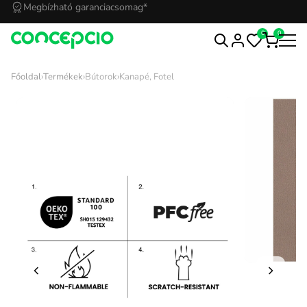
Kedvezmények Concepcioshop klubtagoknak
0
0
Főoldal
›
Termékek
›
Bútorok
›
Kanapé, Fotel