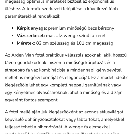
magasság optimális méreteket biztosít az ergonómikus
üléshez. A termék szerkezeti felépítése a következő főbb
paraméterekkel rendelkezik:
Kárpit anyaga:
prémium minőségű bézs bársony
Vázszerkezet:
masszív, wenge színű fa keret
Méretek:
82 cm szélesség és 101 cm magasság
Az Arden Vian fotel praktikus választás azoknak, akik hosszú
távon gondolkodnak, hiszen a minőségi kárpitozás és a
strapabíró fa váz kombinációja a mindennapi igénybevétel
mellett is megőrzi formáját és eleganciáját. Ez a modell ideális
kiegészítője lehet egy komplett nappali garnitúrának vagy
egy kényelmes olvasósaroknak, ahol a minőség és a dizájn
egyaránt fontos szempont.
A fotel mellé ajánljuk kiegészítőként az azonos stílusvilágot
képviselő dohányzóasztalokat vagy lábtartókat, amelyekkel
teljessé teheti a pihenőzónát. A wenge fa elemekkel