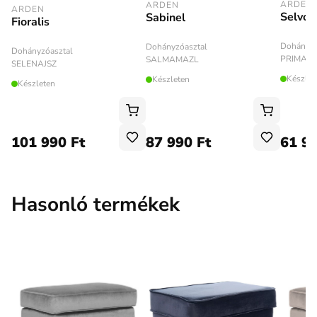
ARDEN
ARDEN
ARDEN
Selvor
Sabinel
Fioralis
Dohányzó
Dohányzóasztal
Dohányzóasztal
PRIMAB
SALMAMAZL
SELENAJSZ
Készlet
Készleten
Készleten
101 990 Ft
87 990 Ft
61 99
Hasonló termékek