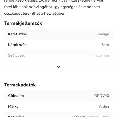
rendelkező kiegészítők harmonikusan illeszkednek a Vian
fotel lábainak színvilágához, így egységes és rendezett
összképet teremthet a helyiségben.
Termékjellemzők
Keret színe
Wenge
Kárpit színe
Bézs
Szélesség
820 mm
Magasság
1010 mm
Helyiség / terhelés
Vendéglátóipar
Termékadatok
Termék súlya
24.22 kg
Cikkszám
LORDV40
Keret anyaga
Fa
Márka
Arden
Kárpit anyaga
Bársony