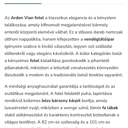
Az
Arden Vian fotel
a klasszikus elegancia és a kényelem
találkozása, amely kifinomult megjelenésével bármely
enteriőr központi elemévé válhat. Ez a stílusos darab nemcsak
otthoni nappalikba, hanem kifejezetten a
vendéglátóipar
igényeire szabva is kiváló választás, legyen szó szállodai
előterekről vagy elegáns kávézókról. A bútor kategórián belül
a kényelmes
fotel
kialakítása gondoskodik a pihentető
pillanatokról, miközben a letisztult vonalvezetés könnyedén
illeszkedik a modern és a tradicionális belső terekbe egyaránt.
A minőségi anyaghasználat garantálja a tartósságot és az
esztétikus megjelenést. A fotel felületét puha, tapintásra
rendkívül kellemes
bézs bársony kárpit
borítja, amely
luxusérzetet nyújt, miközben a wenge színű, tömör
fa lábak
stabil alátámasztást és karakteres kontrasztot biztosítanak a
világos textilhez. A 82 cm-es szélesség és a 101 cm-es