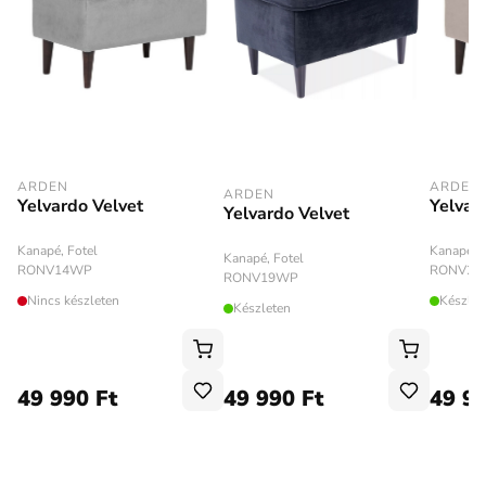
ARDEN
ARDEN
ARDEN
Yelvardo Velvet
Yelvar
Yelvardo Velvet
Kanapé, Fotel
Kanapé, F
Kanapé, Fotel
RONV14WP
RONV28
RONV19WP
Nincs készleten
Készlet
Készleten
49 990 Ft
49 990 Ft
49 99