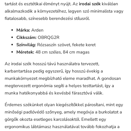
tartást és esztétikai élményt nyújt. Az
irodai szék
kiválóan
alkalmazkodik a környezetéhez, legyen szó minimalista vagy
fiatalosabb, színesebb berendezési stílusról.
Márka:
Arden
Cikkszám:
OBRQG2R
Színvilág:
Rózsaszín szövet, fekete keret
Méretek:
48 cm széles, 84 cm magas
Az irodai szék hosszú távú használatra tervezett,
karbantartása pedig egyszerű, így hosszú évekig a
munkakörnyezet megbízható eleme maradhat. A gondosan
megtervezett ergonómia segíti a helyes testtartást, így a
munka hatékonyabbá és kevésbé fárasztóvá válik.
Érdemes székünket olyan kiegészítőkkel párosítani, mint egy
minőségi padlóvédő szőnyeg, amely megóvja a burkolatot a
görgők okozta esetleges karcolásoktól. Emellett egy
ergonomikus lábtámasz használatával tovább fokozhatja a