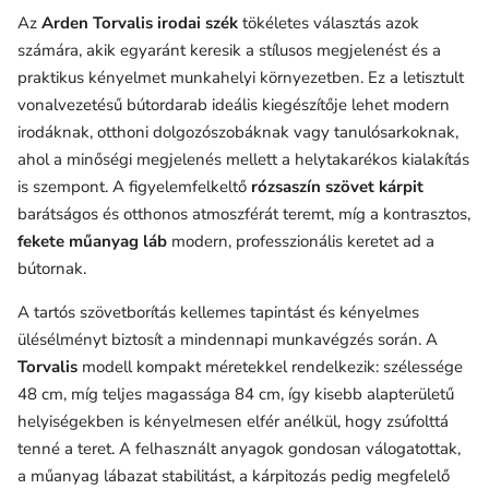
Az
Arden Torvalis irodai szék
tökéletes választás azok
számára, akik egyaránt keresik a stílusos megjelenést és a
praktikus kényelmet munkahelyi környezetben. Ez a letisztult
vonalvezetésű bútordarab ideális kiegészítője lehet modern
irodáknak, otthoni dolgozószobáknak vagy tanulósarkoknak,
ahol a minőségi megjelenés mellett a helytakarékos kialakítás
is szempont. A figyelemfelkeltő
rózsaszín szövet kárpit
barátságos és otthonos atmoszférát teremt, míg a kontrasztos,
fekete műanyag láb
modern, professzionális keretet ad a
bútornak.
A tartós szövetborítás kellemes tapintást és kényelmes
ülésélményt biztosít a mindennapi munkavégzés során. A
Torvalis
modell kompakt méretekkel rendelkezik: szélessége
48 cm, míg teljes magassága 84 cm, így kisebb alapterületű
helyiségekben is kényelmesen elfér anélkül, hogy zsúfolttá
tenné a teret. A felhasznált anyagok gondosan válogatottak,
a műanyag lábazat stabilitást, a kárpitozás pedig megfelelő