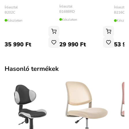
Íróasztal
Íróasztal
Íróasztal
B168BRD
B202C
B216C
Készleten
Készleten
Készlet
35 990 Ft
29 990 Ft
53 99
Hasonló termékek