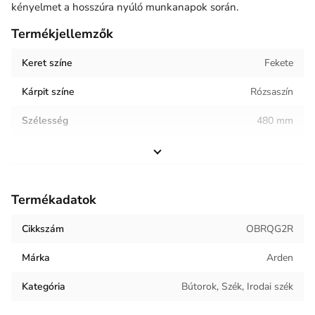
kényelmet a hosszúra nyúló munkanapok során.
Termékjellemzők
Keret színe
Fekete
Kárpit színe
Rózsaszín
Szélesség
480 mm
Magasság
840 mm
Helyiség / terhelés
Iroda
Termékadatok
Termék súlya
7.6 kg
Cikkszám
OBRQG2R
Keret anyaga
Műanyag
Márka
Arden
Kárpit anyaga
Szövet
Kategória
Bútorok, Szék, Irodai szék