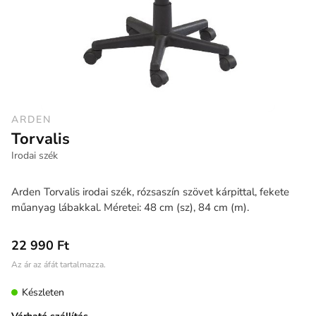
ARDEN
Torvalis
Irodai szék
Arden Torvalis irodai szék, rózsaszín szövet kárpittal, fekete
műanyag lábakkal. Méretei: 48 cm (sz), 84 cm (m).
22 990 Ft
Az ár az áfát tartalmazza.
Készleten