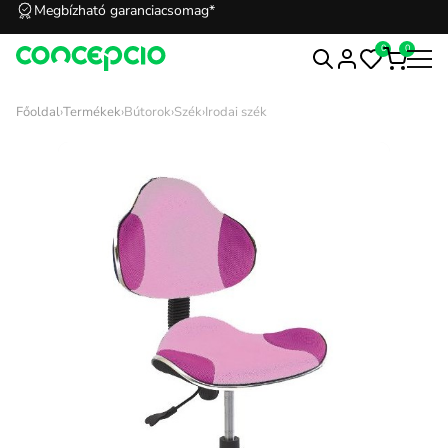
Megbízható garanciacsomag*
0
0
Főoldal
›
Termékek
›
Bútorok
›
Szék
›
Irodai szék