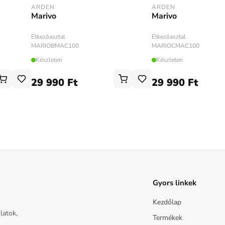
ARDEN
ARDEN
Marivo
Marivo
Étkezőasztal
Étkezőasztal
MARIOCMAC100
MARIOBMAC100
Készleten
Készleten
29 990 Ft
29 990 Ft
Gyors linkek
Kezdőlap
latok,
Termékek