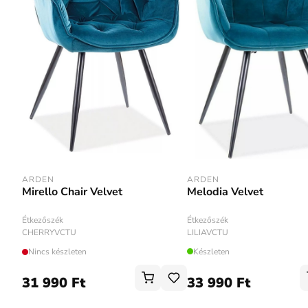
ARDEN
ARDEN
Melodia Velvet
Mirello Chair Velvet
Étkezőszék
Étkezőszék
LILIAVCTU
CHERRYVCTU
Készleten
Nincs készleten
31 990 Ft
33 990 Ft