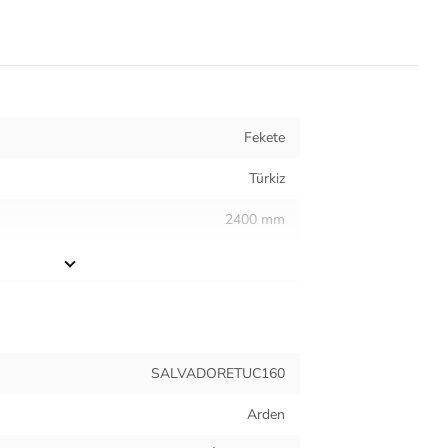
Fekete
Türkiz
2400 mm
900 mm
770 mm
Étkező
SALVADORETUC160
110.2 kg
Arden
Fém