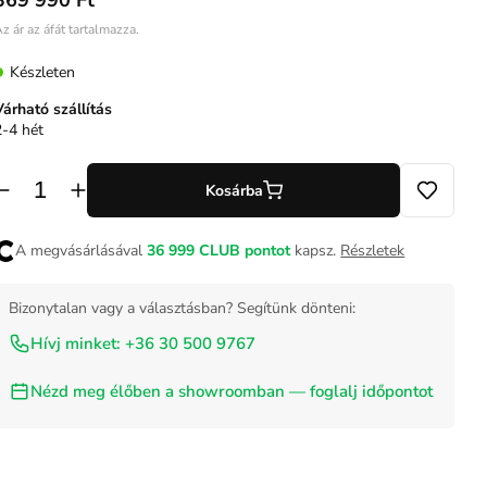
369 990 Ft
z ár az áfát tartalmazza.
Készleten
Várható szállítás
2-4 hét
Kosárba
A megvásárlásával
36 999
CLUB pontot
kapsz.
Részletek
Bizonytalan vagy a választásban? Segítünk dönteni:
Hívj minket: +36 30 500 9767
Nézd meg élőben a showroomban — foglalj időpontot