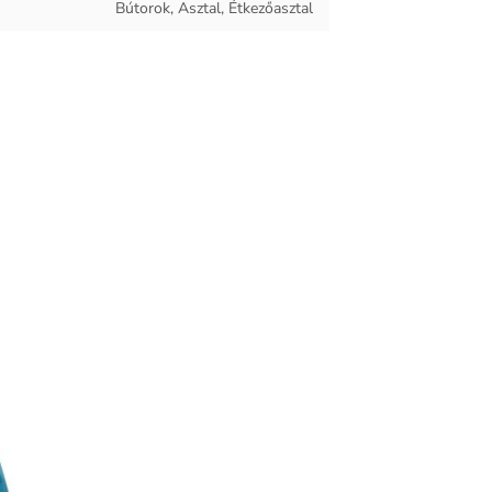
Bútorok, Asztal, Étkezőasztal
Edzett üveg, Kerámia