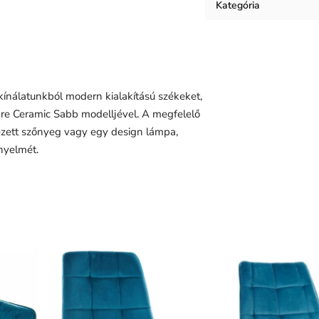
Kategória
Munkalap anyaga
kínálatunkból modern kialakítású székeket,
are Ceramic Sabb modelljével. A megfelelő
lyezett szőnyeg vagy egy design lámpa,
nyelmét.