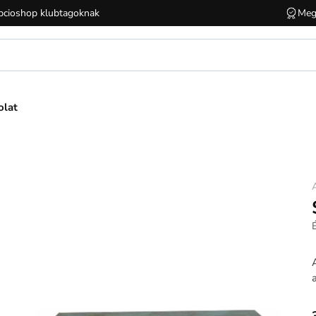
cioshop klubtagoknak
Meg
olat