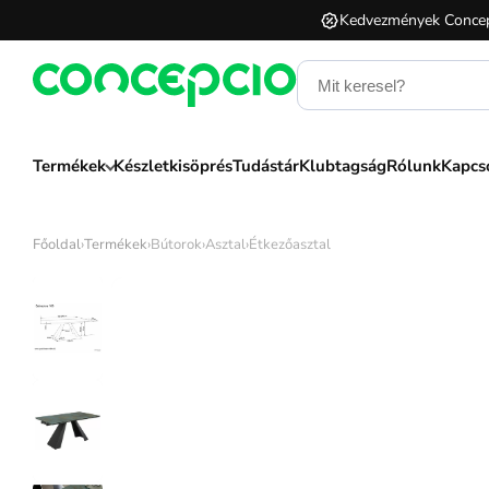
Kedvezmények Concep
Termékek
Készletkisöprés
Tudástár
Klubtagság
Rólunk
Kapcs
Főoldal
›
Termékek
›
Bútorok
›
Asztal
›
Étkezőasztal