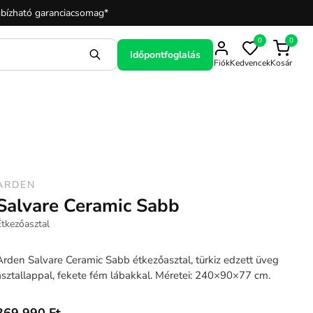
bízható garanciacsomag*
0
0
Időpontfoglalás
Fiók
Kedvencek
Kosár
ARDEN
Salvare Ceramic Sabb
Étkezőasztal
Arden Salvare Ceramic Sabb étkezőasztal, türkiz edzett üveg
asztallappal, fekete fém lábakkal. Méretei: 240×90×77 cm.