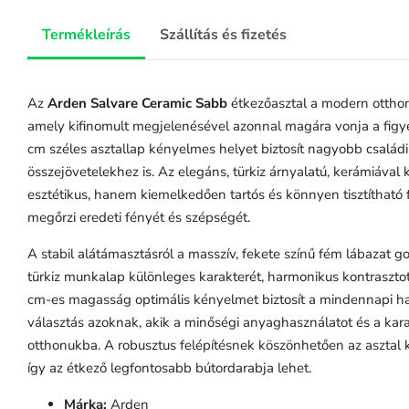
Termékleírás
Szállítás és fizetés
Az
Arden Salvare Ceramic Sabb
étkezőasztal a modern otthono
amely kifinomult megjelenésével azonnal magára vonja a fig
cm széles asztallap kényelmes helyet biztosít nagyobb család
összejövetelekhez is. Az elegáns, türkiz árnyalatú, kerámiáva
esztétikus, hanem kiemelkedően tartós és könnyen tisztítható f
megőrzi eredeti fényét és szépségét.
A stabil alátámasztásról a masszív, fekete színű fém lábazat 
türkiz munkalap különleges karakterét, harmonikus kontraszto
cm-es magasság optimális kényelmet biztosít a mindennapi ha
választás azoknak, akik a minőségi anyaghasználatot és a karak
otthonukba. A robusztus felépítésnek köszönhetően az asztal k
így az étkező legfontosabb bútordarabja lehet.
Márka:
Arden