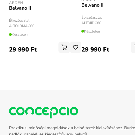
ARDEN
Belvano II
Belvano II
Étkezőasztal
Étkezőasztal
ALTOIIDC80
ALTOIIBMAC80
Készleten
Készleten
29 990 Ft
29 990 Ft
Praktikus, minőségi megoldások a belső terek kialakításához. Burko
padlók, panelek és kiegészítők egy helyről.