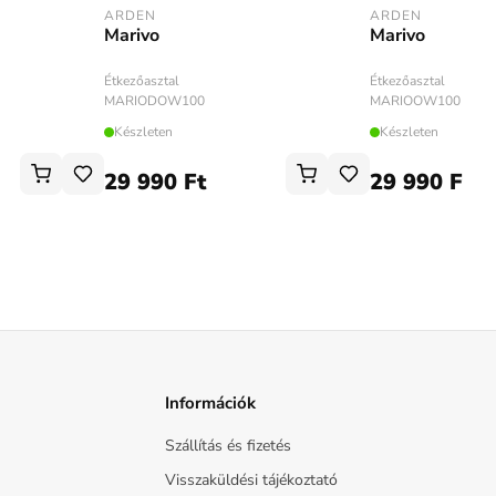
ARDEN
ARDEN
Marivo
Marivo
Étkezőasztal
Étkezőasztal
MARIODOW100
MARIOOW100
Készleten
Készleten
29 990 Ft
29 990 Ft
Információk
Szállítás és fizetés
Visszaküldési tájékoztató