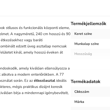
Termékjellemzők
k stílusos és funkcionális központi eleme,
yelmet. A nagyméretű, 240 cm hosszú és 90
Keret színe
i étkezésekhez vagy baráti
Munkalap színe
l kombinált edzett üveg asztallap nemcsak
elületet kínál, amely hosszú éveken át
Hosszúság
Szélesség
gondoskodik, amely kiválóan ellensúlyozza a
Magasság
t alkotva a modern enteriőrökben. A 77
sználat során. Ez az
étkezőasztal
ideális
Termékadatok
Helyiség / terhelés
teres, mégis praktikus dizájnt keresik
Cikkszám
iválóan bírja a mindennapi igénybevételt,
Termék súlya
Márka
Keret anyaga