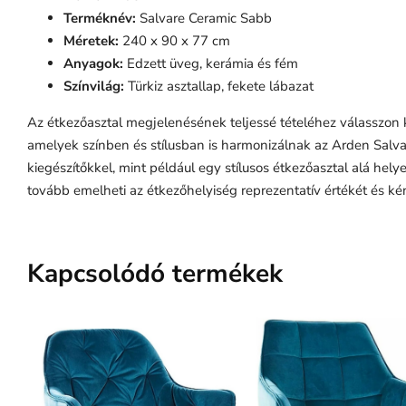
Terméknév:
Salvare Ceramic Sabb
Méretek:
240 x 90 x 77 cm
Anyagok:
Edzett üveg, kerámia és fém
Színvilág:
Türkiz asztallap, fekete lábazat
Az étkezőasztal megjelenésének teljessé tételéhez válasszon 
amelyek színben és stílusban is harmonizálnak az Arden Salv
kiegészítőkkel, mint például egy stílusos étkezőasztal alá he
tovább emelheti az étkezőhelyiség reprezentatív értékét és ké
Kapcsolódó termékek