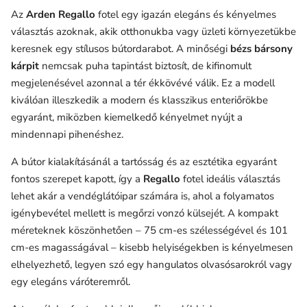
Az
Arden Regallo
fotel egy igazán elegáns és kényelmes
választás azoknak, akik otthonukba vagy üzleti környezetükbe
keresnek egy stílusos bútordarabot. A minőségi
bézs bársony
kárpit
nemcsak puha tapintást biztosít, de kifinomult
megjelenésével azonnal a tér ékkövévé válik. Ez a modell
kiválóan illeszkedik a modern és klasszikus enteriőrökbe
egyaránt, miközben kiemelkedő kényelmet nyújt a
mindennapi pihenéshez.
A bútor kialakításánál a tartósság és az esztétika egyaránt
fontos szerepet kapott, így a
Regallo
fotel ideális választás
lehet akár a vendéglátóipar számára is, ahol a folyamatos
igénybevétel mellett is megőrzi vonzó külsejét. A kompakt
méreteknek köszönhetően – 75 cm-es szélességével és 101
cm-es magasságával – kisebb helyiségekben is kényelmesen
elhelyezhető, legyen szó egy hangulatos olvasósarokról vagy
egy elegáns váróteremről.