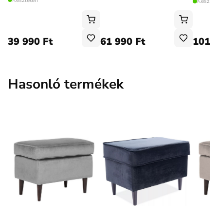
Készlet
39 990 Ft
61 990 Ft
101 
Hasonló termékek