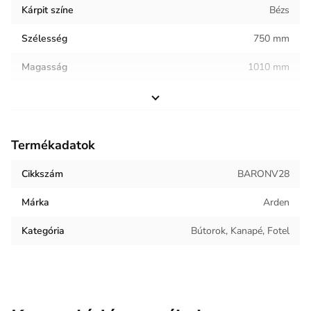
Kárpit színe
Bézs
Szélesség
750 mm
Magasság
1010 mm
Helyiség / terhelés
Vendéglátóipar
Termék súlya
24.23 kg
Termékadatok
Kárpit anyaga
Bársony
Cikkszám
BARONV28
Márka
Arden
Kategória
Bútorok, Kanapé, Fotel