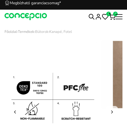
Megbízható garanciacsomag*
0
0
Főoldal
›
Termékek
›
Bútorok
›
Kanapé, Fotel