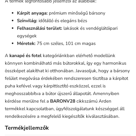
A termék legfontosabb jellemzői az alábbiak:
Kárpit anyaga:
prémium minőségű bársony
Színvilág:
időtálló és elegáns bézs
Felhasználási terület:
lakások és vendéglátóipari
egységek
Méretek:
75 cm széles, 101 cm magas
A
kanapé és fotel
kategóriánkban elérhető modellünk
könnyen kombinálható más bútorokkal, így egy harmonikus
összképet alakíthat ki otthonában. Javasoljuk, hogy a bársony
felület megóvása érdekében rendszeresen tisztítsa a kárpitot
puha kefével vagy kárpittisztító eszközzel, ezzel is
meghosszabbítva a bútor újszerű állapotát. Amennyiben
kérdése merülne fel a
BARONV28
cikkszámú Arden
termékkel kapcsolatban, ügyfélszolgálatunk készséggel áll
rendelkezésére a megfelelő kiegészítők kiválasztásában.
Termékjellemzők