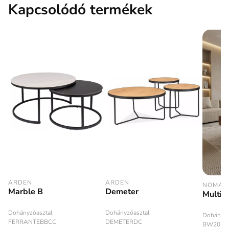
Kapcsolódó termékek
ARDEN
ARDEN
NOMA
Marble B
Demeter
Multif
Dohányzóasztal
Dohányzóasztal
Dohányzó
FERRANTEBBCC
DEMETERDC
BW2025-