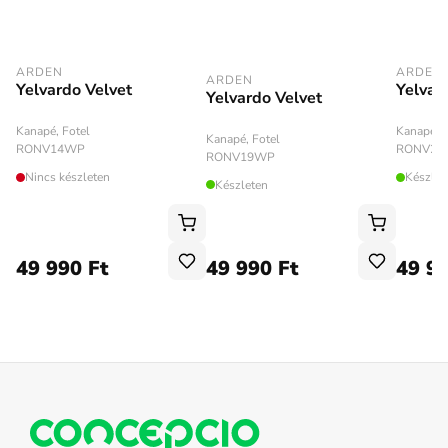
ARDEN
ARDEN
ARDEN
Yelvardo Velvet
Yelvar
Yelvardo Velvet
Kanapé, Fotel
Kanapé, F
Kanapé, Fotel
RONV14WP
RONV28
RONV19WP
Nincs készleten
Készlet
Készleten
49 990 Ft
49 990 Ft
49 99