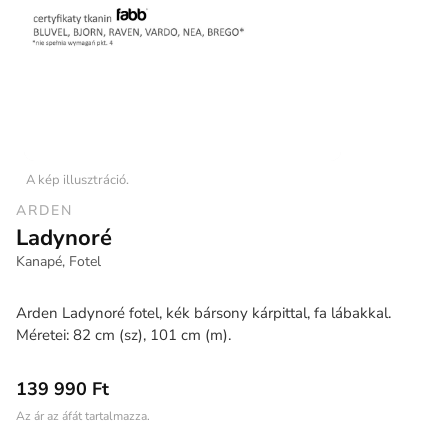
A kép illusztráció.
ARDEN
Ladynoré
Kanapé, Fotel
Arden Ladynoré fotel, kék bársony kárpittal, fa lábakkal.
Méretei: 82 cm (sz), 101 cm (m).
139 990 Ft
Az ár az áfát tartalmazza.