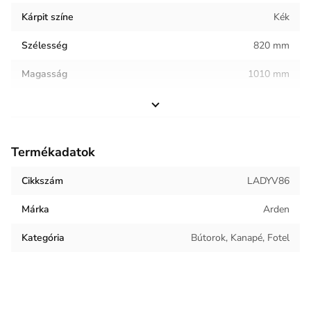
Kárpit színe
Kék
Szélesség
820 mm
Magasság
1010 mm
Helyiség / terhelés
Vendéglátóipar
Termék súlya
23.75 kg
Termékadatok
Keret anyaga
Fa, Rétegelt lemez, Forgácslap
Cikkszám
LADYV86
Kárpit anyaga
Bársony
Márka
Arden
Kategória
Bútorok, Kanapé, Fotel