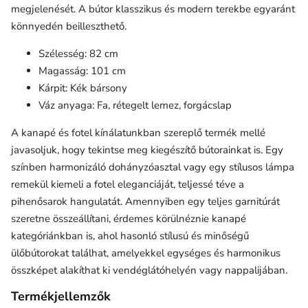
megjelenését. A bútor klasszikus és modern terekbe egyaránt
könnyedén beilleszthető.
Szélesség: 82 cm
Magasság: 101 cm
Kárpit: Kék bársony
Váz anyaga: Fa, rétegelt lemez, forgácslap
A
kanapé és fotel
kínálatunkban szereplő termék mellé
javasoljuk, hogy tekintse meg kiegészítő bútorainkat is. Egy
színben harmonizáló dohányzóasztal vagy egy stílusos lámpa
remekül kiemeli a fotel eleganciáját, teljessé téve a
pihenősarok hangulatát. Amennyiben egy teljes garnitúrát
szeretne összeállítani, érdemes körülnéznie kanapé
kategóriánkban is, ahol hasonló stílusú és minőségű
ülőbútorokat találhat, amelyekkel egységes és harmonikus
összképet alakíthat ki vendéglátóhelyén vagy nappalijában.
Termékjellemzők