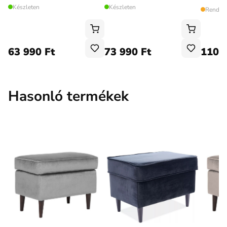
Készleten
Készleten
Rendelé
63 990 Ft
73 990 Ft
110 
Hasonló termékek