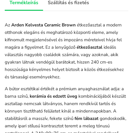
Termékleírás
Szállítás és fizetés
Az
Arden Kelvesta Ceramic Brown
étkezőasztal a modern
otthonok elegáns és meghatározó központi eleme, amely
kifinomult megjelenésével és impozáns méreteivel hívja fel
magára a figyelmet. Ez a lenyűgöző
étkezőasztal
ideális
választás nagyobb családok számára, vagy azoknak, akik
gyakran látnak vendégül barátokat, hiszen 240 cm-es
hosszúsága kényelmes helyet biztosít a közös étkezésekhez
és társasági eseményekhez.
A bútor esztétikai értékét a prémium anyaghasználat adja: a
barna színű,
kerámia és edzett üveg
kombinációjából készült
asztallap nemcsak látványos, hanem rendkívül tartós és
könnyen tisztítható felületet kínál a mindennapokban. A
stabilitásról a masszív, fekete színű
fém lábazat
gondoskodik,
amely ipari stílusú kontrasztot teremt a meleg tónusú