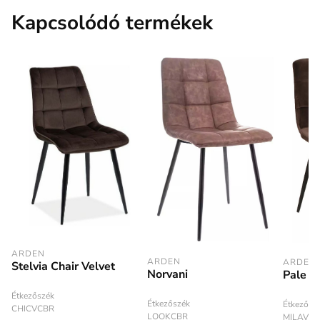
Kapcsolódó termékek
ARDEN
ARDEN
ARDEN
Stelvia Chair Velvet
Norvani
Pale C
Étkezőszék
Étkezőszék
Étkezősz
CHICVCBR
LOOKCBR
MILAVC