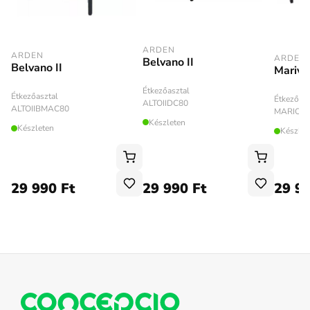
ARDEN
ARDEN
ARDEN
Belvano II
Belvano II
Marivo
Étkezőasztal
Étkezőasztal
Étkezőasz
ALTOIIDC80
ALTOIIBMAC80
MARIOB
Készleten
Készleten
Készlet
29 990 Ft
29 990 Ft
29 99