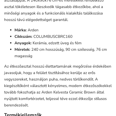
asztallappal. A 240x90x76 cm-es méretekkel rendelkező
asztal tökéletesen illeszkedik tágasabb étkezőkbe, ahol a
minőségi anyagok és a funkcionális kialakítás találkozása
hosszú távú elégedettséget garantál.
Márka:
Arden
Cikkszám:
COLUMBUSCBRC160
Anyagok:
Kerámia, edzett üveg és fém
Méretek:
240 cm hosszúság, 90 cm szélesség, 76 cm
magasság
Az étkezőasztal hosszú élettartamának megőrzése érdekében
javasoljuk, hogy a felület tisztításához kerülje az erős
vegyszereket, használjon puha, nedves törlőkendőt. A
kiegészítőként választott kényelmes, modern étkezőszékekkel
tovább fokozhatja az Arden Kelvesta Ceramic Brown által
nyújtott komfortérzetet, teljessé téve ezzel étkezője stílusos
berendezését.
Termékjellemzők