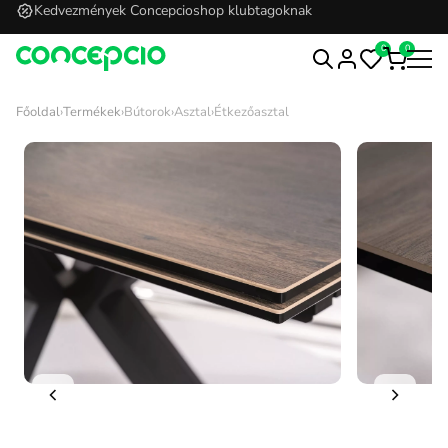
Kedvezmények Concepcioshop klubtagoknak
0
0
Főoldal
›
Termékek
›
Bútorok
›
Asztal
›
Étkezőasztal