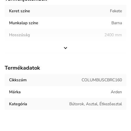
Keret színe
Fekete
Munkalap színe
Barna
Hosszúság
2400 mm
Szélesség
900 mm
Magasság
760 mm
Termékadatok
Helyiség / terhelés
Étkező
Cikkszám
COLUMBUSCBRC160
Termék súlya
118.7 kg
Márka
Arden
Keret anyaga
Fém
Kategória
Bútorok, Asztal, Étkezőasztal
Munkalap anyaga
Edzett üveg, Kerámia