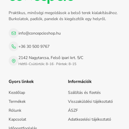
Praktikus, minőségi megoldások a belső terek kialakításához.
Burkolatok, padlók, panelek és kiegészítők egy helyről.
info@concepcioshop.hu
+36 30 500 9767
2142 Nagytarcsa, Felső ipari krt. 5/C
Hétfő–Csütörtök: 8–16 · Péntek: 8–15
Gyors linkek
Információk
Kezdőlap
Szállítás és fizetés
Termékek
Visszaküldési tájékoztató
Rólunk
ÁSZF
Kapcsolat
Adatkezelési tájékoztató
Időpontfoglalás