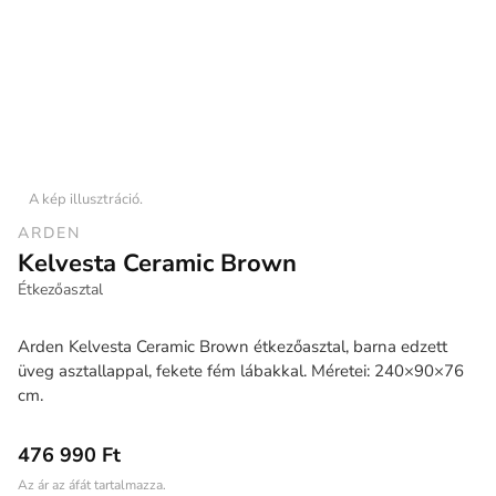
A kép illusztráció.
ARDEN
Kelvesta Ceramic Brown
Étkezőasztal
Arden Kelvesta Ceramic Brown étkezőasztal, barna edzett
üveg asztallappal, fekete fém lábakkal. Méretei: 240×90×76
cm.
476 990 Ft
Az ár az áfát tartalmazza.