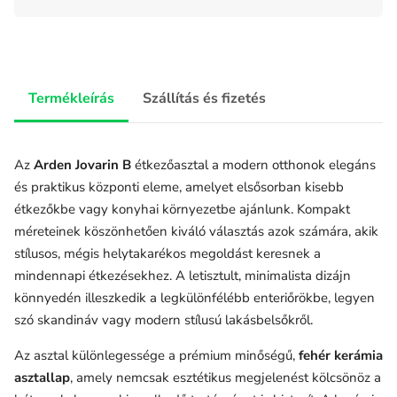
Termékleírás
Szállítás és fizetés
Az
Arden Jovarin B
étkezőasztal a modern otthonok elegáns
és praktikus központi eleme, amelyet elsősorban kisebb
étkezőkbe vagy konyhai környezetbe ajánlunk. Kompakt
méreteinek köszönhetően kiváló választás azok számára, akik
stílusos, mégis helytakarékos megoldást keresnek a
mindennapi étkezésekhez. A letisztult, minimalista dizájn
könnyedén illeszkedik a legkülönfélébb enteriőrökbe, legyen
szó skandináv vagy modern stílusú lakásbelsőkről.
Az asztal különlegessége a prémium minőségű,
fehér kerámia
asztallap
, amely nemcsak esztétikus megjelenést kölcsönöz a