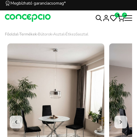
Megbízható garanciacsomag*
0
0
Főoldal
›
Termékek
›
Bútorok
›
Asztal
›
Étkezőasztal