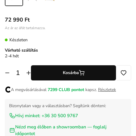
72 990 Ft
Az ár az áfát tartalmazza.
Készleten
Várható szállítás
2-4 hét
Kosárba
A megvásárlásával
7299
CLUB pontot
kapsz.
Részletek
Bizonytalan vagy a választásban? Segítünk dönteni:
Hívj minket: +36 30 500 9767
Nézd meg élőben a showroomban — foglalj
időpontot