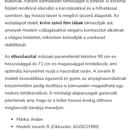
bútornak, hanem kiemelkedő tartósságot is biztosít. A kerámia
felület rendkívül ellenálló a karcolásokkal és a hőhatással
szemben, így hosszú távon is megőrzi újszerű állapotát. Az
asztallapot stabil,
króm színű fém lábak
támasztják alá,
amelyek modern csillogásukkal elegáns kontrasztot alkotnak
a világos felülettel, miközben biztosítják a szerkezet
stabilitását.
Az
étkezőasztal
műszaki paramétereit tekintve 90 cm-es
hosszúsággal és 71 cm-es magassággal rendelkezik, ami
optimális kényelmet nyújt a használat során. A Jovarin B
modell összeállítása egyszerű és gyors, az anyaghasználatnak
köszönhetően pedig tisztítása is könnyedén megoldható egy
nedves törlőkendővel. A minőségi alapanyagok garanciát
jelentenek arra, hogy ez a bútor hosszú évekig otthona
megbecsült darabja maradjon.
Márka: Arden
Modell: Jovarin B (Cikkszám: AGISCCH90)