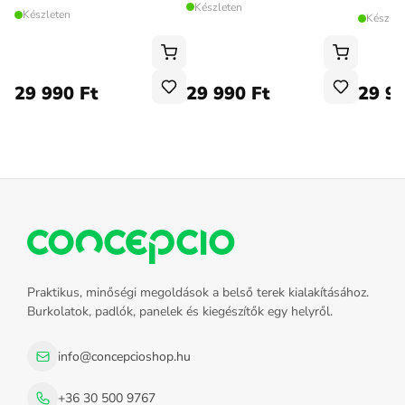
Készleten
Készleten
Készlet
29 990 Ft
29 990 Ft
29 99
Praktikus, minőségi megoldások a belső terek kialakításához.
Burkolatok, padlók, panelek és kiegészítők egy helyről.
info@concepcioshop.hu
+36 30 500 9767