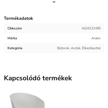
Magasság
710 mm
Helyiség / terhelés
Étkező
Termékadatok
Termék súlya
28 kg
Cikkszám
AGISCCH90
Keret anyaga
Fém
Márka
Arden
Munkalap anyaga
Kerámia
Kategória
Bútorok, Asztal, Étkezőasztal
Kapcsolódó termékek