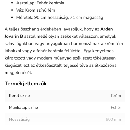
Asztallap: Fehér kerámia
Váz: Króm színű fém
Méretek: 90 cm hosszúság, 71 cm magasság
A teljes összhang érdekében javasoljuk, hogy az
Arden
Jovarin B
asztal mellé olyan székeket válasszon, amelyek
színvilágukban vagy anyagukban harmonizálnak a króm fém
lábakkal vagy a fehér kerámia felülettel. Egy kényelmes,
kárpitozott vagy modern műanyag szék szett tökéletesen
kiegészíti ezt az étkezőasztalt, teljessé téve az étkezőzóna
megjelenését.
Termékjellemzők
Keret színe
Króm
Munkalap színe
Fehér
Hosszúság
900 mm