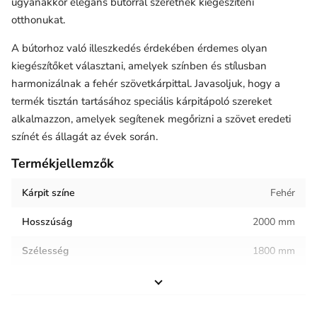
ugyanakkor elegáns bútorral szeretnék kiegészíteni
otthonukat.
A bútorhoz való illeszkedés érdekében érdemes olyan
kiegészítőket választani, amelyek színben és stílusban
harmonizálnak a fehér szövetkárpittal. Javasoljuk, hogy a
termék tisztán tartásához speciális kárpitápoló szereket
alkalmazzon, amelyek segítenek megőrizni a szövet eredeti
színét és állagát az évek során.
Termékjellemzők
Kárpit színe
Fehér
Hosszúság
2000 mm
Szélesség
1800 mm
Magasság
200 mm
Helyiség / terhelés
Hálószoba