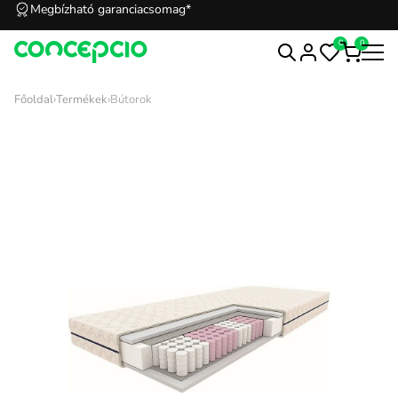
Megbízható garanciacsomag*
0
0
Főoldal
›
Termékek
›
Bútorok