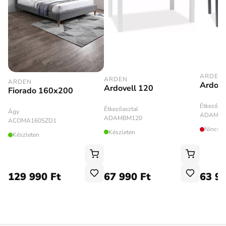
ARDEN
ARDEN
ARDEN
Ardove
Ardovell 120
Fiorado 160x200
Étkezőasz
Étkezőasztal
Ágy
ADAMDA
ADAMBM120
ACOMA160SZD1
Nincs k
Készleten
Készleten
129 990 Ft
67 990 Ft
63 99