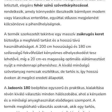
letisztult, elegáns
fehér színű szövetkárpitozással
rendelkezik, amely könnyedén illeszkedik bármilyen modern
vagy klasszikus enteriőrbe, egyúttal stílusos megjelenést
kölcsönözve a pihenőhelyiségnek.
A termék szerkezetét tekintve egy masszív
zsákrugós keret
biztosítja a megfelelő tartást és a hosszú távú
használhatóságot. A 200 cm hosszúságú és 180 cm
szélességű fekvőfelület kényelmes elhelyezkedést tesz
lehetővé, míg a 20 cm-es magasság optimális alátámasztást
nyújt a mindennapi pihenéshez. A kiváló minőségű
szövetanyag nemcsak esztétikus, de tartós is, így hosszú
éveken át megőrzi eredeti állapotát.
A
Jadeonis 180
beépítése egyszerű és praktikus, kialakítása
révén kiváló választás minden hálószobába, ahol a kényelem
és a minőségi anyaghasználat elsődleges szempont. A
termék megbízható választás azoknak, akik egy tartós,