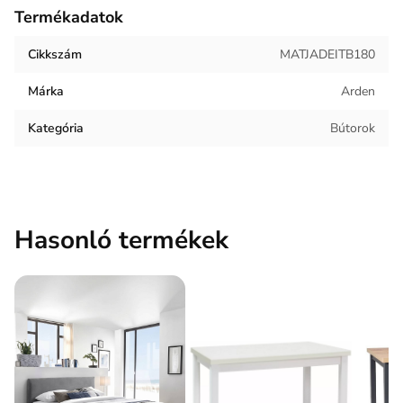
Termékadatok
Termék súlya
24.7 kg
Cikkszám
MATJADEITB180
Keret anyaga
Zsákrugó
Márka
Arden
Kárpit anyaga
Szövet
Kategória
Bútorok
Hasonló termékek