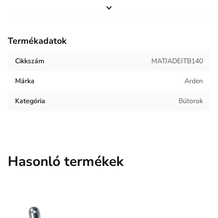
Magasság
200 mm
Helyiség / terhelés
Hálószoba
Termékadatok
Termék súlya
19 kg
Cikkszám
MATJADEITB140
Keret anyaga
Zsákrugó
Márka
Arden
Kárpit anyaga
Szövet
Kategória
Bútorok
Hasonló termékek