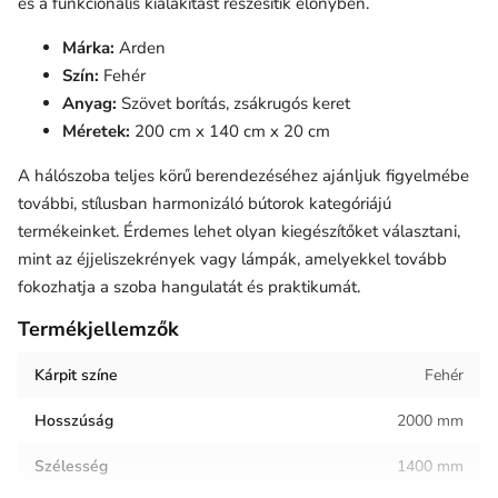
és a funkcionális kialakítást részesítik előnyben.
Márka:
Arden
Szín:
Fehér
Anyag:
Szövet borítás, zsákrugós keret
Méretek:
200 cm x 140 cm x 20 cm
A hálószoba teljes körű berendezéséhez ajánljuk figyelmébe
további, stílusban harmonizáló
bútorok
kategóriájú
termékeinket. Érdemes lehet olyan kiegészítőket választani,
mint az éjjeliszekrények vagy lámpák, amelyekkel tovább
fokozhatja a szoba hangulatát és praktikumát.
Termékjellemzők
Kárpit színe
Fehér
Hosszúság
2000 mm
Szélesség
1400 mm