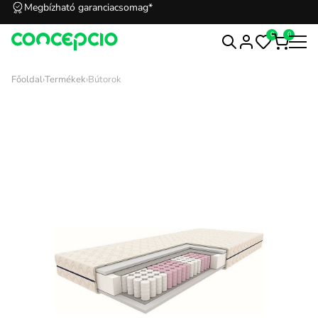
Megbízható garanciacsomag*
0
0
Főoldal
›
Termékek
›
Bútorok