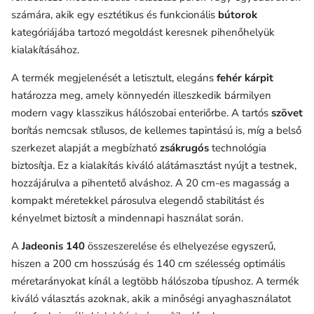
számára, akik egy esztétikus és funkcionális
bútorok
kategóriájába tartozó megoldást keresnek pihenőhelyük
kialakításához.
A termék megjelenését a letisztult, elegáns
fehér kárpit
határozza meg, amely könnyedén illeszkedik bármilyen
modern vagy klasszikus hálószobai enteriőrbe. A tartós
szövet
borítás nemcsak stílusos, de kellemes tapintású is, míg a belső
szerkezet alapját a megbízható
zsákrugós
technológia
biztosítja. Ez a kialakítás kiváló alátámasztást nyújt a testnek,
hozzájárulva a pihentető alváshoz. A 20 cm-es magasság a
kompakt méretekkel párosulva elegendő stabilitást és
kényelmet biztosít a mindennapi használat során.
A
Jadeonis 140
összeszerelése és elhelyezése egyszerű,
hiszen a 200 cm hosszúság és 140 cm szélesség optimális
méretarányokat kínál a legtöbb hálószoba típushoz. A termék
kiváló választás azoknak, akik a minőségi anyaghasználatot