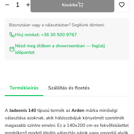
Kosárba
Bizonytalan vagy a választásban? Segítünk dönteni:
Hívj minket: +36 30 500 9767
Nézd meg élőben a showroomban — foglalj
időpontot
Termékleírás
Szállítás és fizetés
A
Jadeonis 140
típusú termék az
Arden
márka minőségi
választása azoknak, akik hálószobájuk kényelmét szeretnék
magasabb szintre emelni. Ez a 140x200 cm-es fekvőfelülettel
rendelkező modell ideális választás párok vagy egyedül alvók