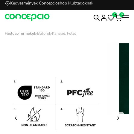
Kedvezmények Concepcioshop klubtagoknak
0
0
Főoldal
›
Termékek
›
Bútorok
›
Kanapé, Fotel