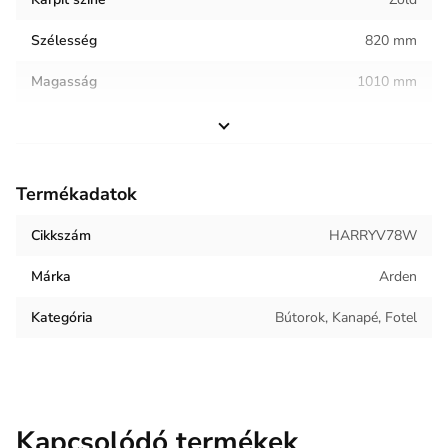
Szélesség
820 mm
Magasság
1010 mm
Helyiség / terhelés
Vendéglátóipar
Termék súlya
23.75 kg
Termékadatok
Kárpit anyaga
Bársony
Cikkszám
HARRYV78W
Márka
Arden
Kategória
Bútorok, Kanapé, Fotel
Kapcsolódó termékek