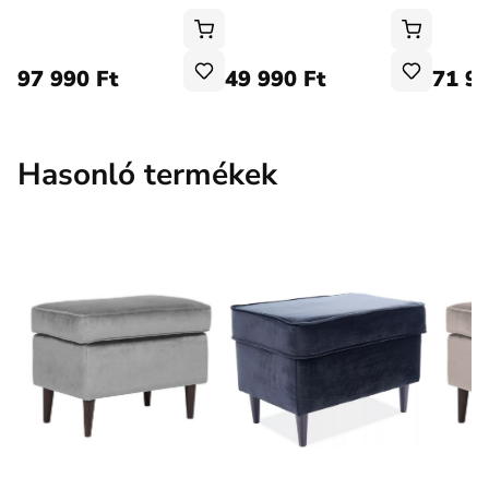
97 990 Ft
49 990 Ft
71 99
Hasonló termékek