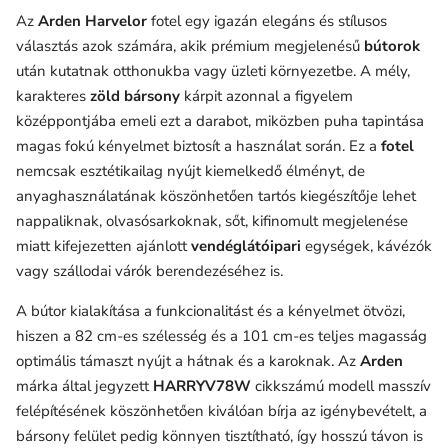
Az
Arden Harvelor
fotel egy igazán elegáns és stílusos
választás azok számára, akik prémium megjelenésű
bútorok
után kutatnak otthonukba vagy üzleti környezetbe. A mély,
karakteres
zöld bársony
kárpit azonnal a figyelem
középpontjába emeli ezt a darabot, miközben puha tapintása
magas fokú kényelmet biztosít a használat során. Ez a
fotel
nemcsak esztétikailag nyújt kiemelkedő élményt, de
anyaghasználatának köszönhetően tartós kiegészítője lehet
nappaliknak, olvasósarkoknak, sőt, kifinomult megjelenése
miatt kifejezetten ajánlott
vendéglátóipari
egységek, kávézók
vagy szállodai várók berendezéséhez is.
A bútor kialakítása a funkcionalitást és a kényelmet ötvözi,
hiszen a 82 cm-es szélesség és a 101 cm-es teljes magasság
optimális támaszt nyújt a hátnak és a karoknak. Az
Arden
márka által jegyzett
HARRYV78W
cikkszámú modell masszív
felépítésének köszönhetően kiválóan bírja az igénybevételt, a
bársony felület pedig könnyen tisztítható, így hosszú távon is