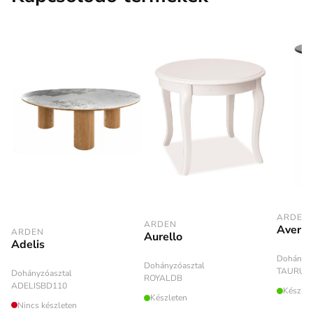
ARDEN
ARDEN
Averlo
ARDEN
Aurello
Adelis
Dohányzó
Dohányzóasztal
TAURUS
Dohányzóasztal
ROYALDB
ADELISBD110
Készlet
Készleten
Nincs készleten