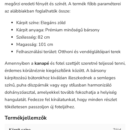
megőrzi eredeti fényét és színét. A termék főbb paraméterei
az alábbiakban foglalhatók össze:
Kárpit színe: Elegáns zöld
Kárpit anyaga: Prémium minőségű bársony
Szélesség: 82 cm
Magasság: 101 cm
Felhasználási terület: Otthoni és vendéglátóipari terek
Amennyiben a
kanapé
és fotel szettjét szeretné teljessé tenni,
érdemes körülnéznie kiegészítőink között. A bársony
kárpitozású bútorokhoz kiválóan illeszkednek a semleges
színű, puha díszpárnák vagy egy stílusban harmonizáló
dohányzóasztal, amelyekkel tovább fokozhatja a helyiség
hangulatát. Fedezze fel kínálatunkat, hogy minden részlet
tökéletesen passzoljon új foteljéhez.
Termékjellemzők
Kárpit színe
Zöld