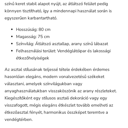
színű keret stabil alapot nyújt, az átlátszó felület pedig
könnyen tisztítható, így a mindennapi használat során is
egyszerűen karbantartható.
Hosszúság: 80 cm
Magasság: 75 cm
Színvilág: Átlátszó asztallap, arany színű lábazat
Felhasználási terület: Vendéglátóipar és lakossági
étkezőhelyiségek
Az asztal stílusának teljessé tétele érdekében érdemes
hasonlóan elegáns, modern vonalvezetésű székeket
választani, amelyek színvilágukban vagy
anyaghasználatukban visszaköszönik az arany részleteket.
Kiegészítőként egy stílusos asztali dekoráció vagy egy
visszafogott, mégis elegáns étkészlet tovább emelheti az
étkezőasztal fényét, harmonikus összképet teremtve a
vendégtérben.