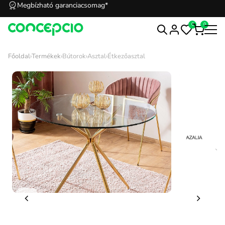
Megbízható garanciacsomag*
0
0
Főoldal
›
Termékek
›
Bútorok
›
Asztal
›
Étkezőasztal