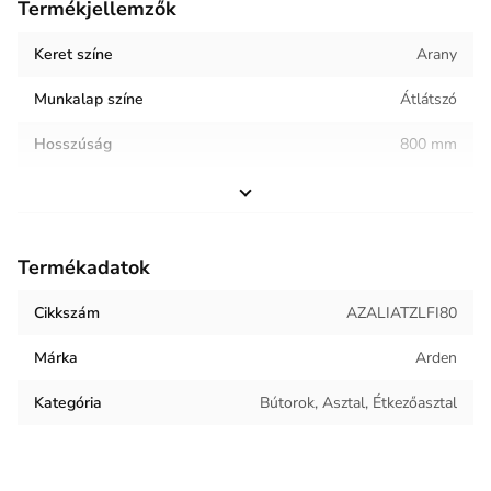
Termékjellemzők
Keret színe
Arany
Munkalap színe
Átlátszó
Hosszúság
800 mm
Magasság
750 mm
Helyiség / terhelés
Vendéglátóipar
Termékadatok
Termék súlya
14.73 kg
Cikkszám
AZALIATZLFI80
Márka
Arden
Kategória
Bútorok, Asztal, Étkezőasztal