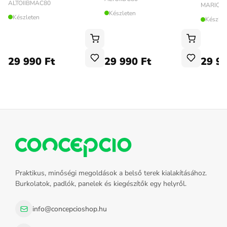
ALTOIIBMAC80
MARIOB
Készleten
Készleten
Készlet
29 990 Ft
29 990 Ft
29 99
Praktikus, minőségi megoldások a belső terek kialakításához.
Burkolatok, padlók, panelek és kiegészítők egy helyről.
info@concepcioshop.hu