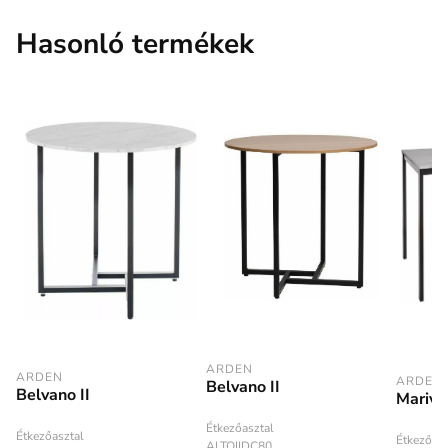
Hasonló termékek
ARDEN
ARDEN
ARDEN
Belvano II
Belvano II
Marivo
Étkezőasztal
Étkezőasztal
Étkezőasz
ALTOIIDC80