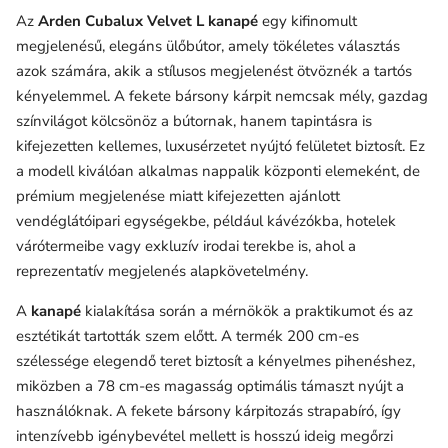
Az
Arden Cubalux Velvet L kanapé
egy kifinomult
megjelenésű, elegáns ülőbútor, amely tökéletes választás
azok számára, akik a stílusos megjelenést ötvöznék a tartós
kényelemmel. A fekete bársony kárpit nemcsak mély, gazdag
színvilágot kölcsönöz a bútornak, hanem tapintásra is
kifejezetten kellemes, luxusérzetet nyújtó felületet biztosít. Ez
a modell kiválóan alkalmas nappalik központi elemeként, de
prémium megjelenése miatt kifejezetten ajánlott
vendéglátóipari egységekbe, például kávézókba, hotelek
várótermeibe vagy exkluzív irodai terekbe is, ahol a
reprezentatív megjelenés alapkövetelmény.
A
kanapé
kialakítása során a mérnökök a praktikumot és az
esztétikát tartották szem előtt. A termék 200 cm-es
szélessége elegendő teret biztosít a kényelmes pihenéshez,
miközben a 78 cm-es magasság optimális támaszt nyújt a
használóknak. A
fekete bársony
kárpitozás strapabíró, így
intenzívebb igénybevétel mellett is hosszú ideig megőrzi