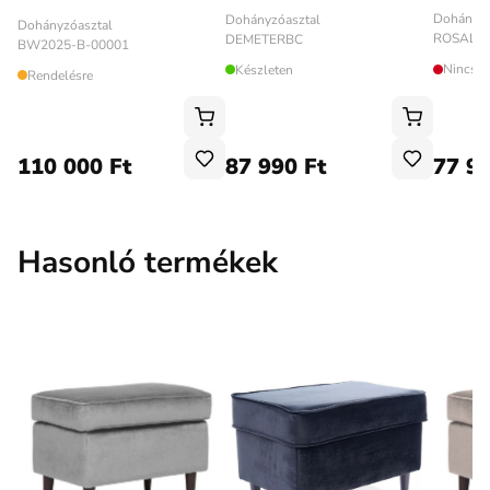
Dohányzó
Dohányzóasztal
Dohányzóasztal
ROSALIA
DEMETERBC
BW2025-B-00001
Nincs k
Készleten
Rendelésre
110 000 Ft
87 990 Ft
77 99
Hasonló termékek