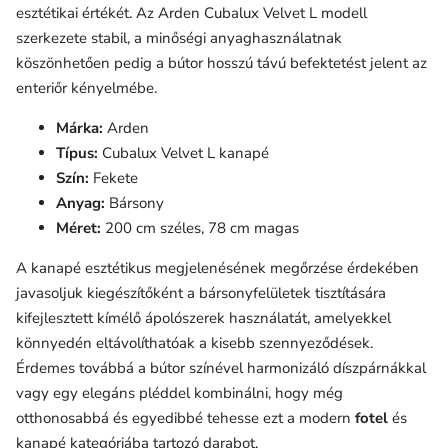
esztétikai értékét. Az Arden Cubalux Velvet L modell
szerkezete stabil, a minőségi anyaghasználatnak
köszönhetően pedig a bútor hosszú távú befektetést jelent az
enteriőr kényelmébe.
Márka:
Arden
Típus:
Cubalux Velvet L kanapé
Szín:
Fekete
Anyag:
Bársony
Méret:
200 cm széles, 78 cm magas
A kanapé esztétikus megjelenésének megőrzése érdekében
javasoljuk kiegészítőként a bársonyfelületek tisztítására
kifejlesztett kímélő ápolószerek használatát, amelyekkel
könnyedén eltávolíthatóak a kisebb szennyeződések.
Érdemes továbbá a bútor színével harmonizáló díszpárnákkal
vagy egy elegáns pléddel kombinálni, hogy még
otthonosabbá és egyedibbé tehesse ezt a modern
fotel
és
kanapé kategóriába tartozó darabot.