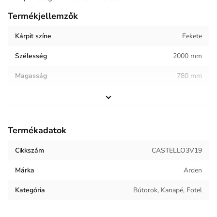
Termékjellemzők
Kárpit színe
Fekete
Szélesség
2000 mm
Magasság
780 mm
Helyiség / terhelés
Vendéglátóipar
Termék súlya
52.25 kg
Termékadatok
Kárpit anyaga
Bársony
Cikkszám
CASTELLO3V19
Márka
Arden
Kategória
Bútorok, Kanapé, Fotel