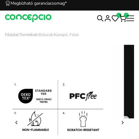
Megbízható garanciacsomag*
0
0
Főoldal
›
Termékek
›
Bútorok
›
Kanapé, Fotel