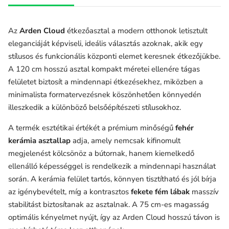
Az
Arden Cloud
étkezőasztal a modern otthonok letisztult
eleganciáját képviseli, ideális választás azoknak, akik egy
stílusos és funkcionális központi elemet keresnek étkezőjükbe.
A 120 cm hosszú asztal kompakt méretei ellenére tágas
felületet biztosít a mindennapi étkezésekhez, miközben a
minimalista formatervezésnek köszönhetően könnyedén
illeszkedik a különböző belsőépítészeti stílusokhoz.
A termék esztétikai értékét a prémium minőségű
fehér
kerámia asztallap
adja, amely nemcsak kifinomult
megjelenést kölcsönöz a bútornak, hanem kiemelkedő
ellenálló képességgel is rendelkezik a mindennapi használat
során. A kerámia felület tartós, könnyen tisztítható és jól bírja
az igénybevételt, míg a kontrasztos
fekete fém lábak
masszív
stabilitást biztosítanak az asztalnak. A 75 cm-es magasság
optimális kényelmet nyújt, így az Arden Cloud hosszú távon is