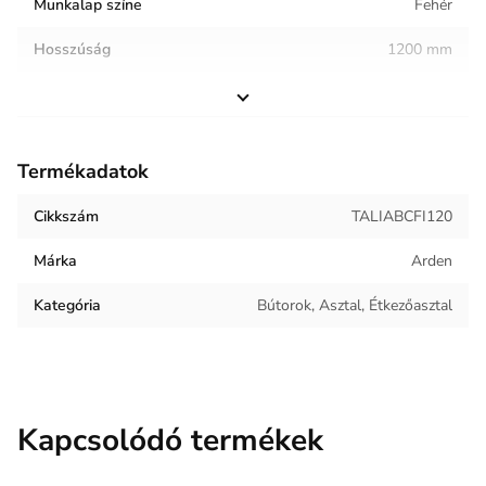
Munkalap színe
Fehér
Hosszúság
1200 mm
Magasság
750 mm
Helyiség / terhelés
Étkező
Termékadatok
Termék súlya
45.22 kg
Cikkszám
TALIABCFI120
Keret anyaga
Fém
Márka
Arden
Munkalap anyaga
Kerámia
Kategória
Bútorok, Asztal, Étkezőasztal
Kapcsolódó termékek