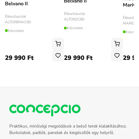
Belvano II
Belvano II
Marivo
Étkezőasztal
Étkezőasztal
Étkezőasz
ALTOIIDC80
ALTOIIBMAC80
MARIOB
Készleten
Készleten
Készlet
29 990 Ft
29 990 Ft
29 99
Praktikus, minőségi megoldások a belső terek kialakításához.
Burkolatok, padlók, panelek és kiegészítők egy helyről.