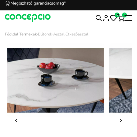
Megbízható garanciacsomag*
0
0
Főoldal
›
Termékek
›
Bútorok
›
Asztal
›
Étkezőasztal