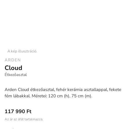
A kép illusztráció.
ARDEN
Cloud
Étkezőasztal
Arden Cloud étkezőasztal, fehér kerámia asztallappal, fekete
fém lábakkal. Méretei: 120 cm (h), 75 cm (m).
117 990 Ft
Az ár az áfát tartalmazza.