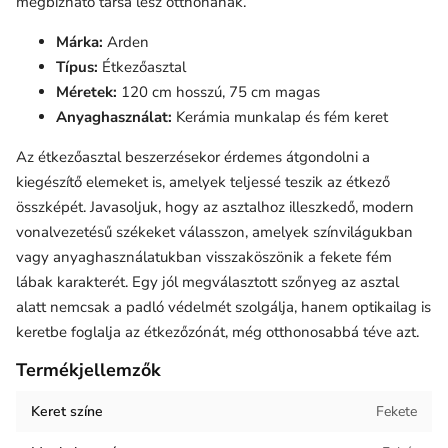
megbízható társa lesz otthonának.
Márka:
Arden
Típus:
Étkezőasztal
Méretek:
120 cm hosszú, 75 cm magas
Anyaghasználat:
Kerámia munkalap és fém keret
Az étkezőasztal beszerzésekor érdemes átgondolni a
kiegészítő elemeket is, amelyek teljessé teszik az étkező
összképét. Javasoljuk, hogy az asztalhoz illeszkedő, modern
vonalvezetésű székeket válasszon, amelyek színvilágukban
vagy anyaghasználatukban visszaköszönik a fekete fém
lábak karakterét. Egy jól megválasztott szőnyeg az asztal
alatt nemcsak a padló védelmét szolgálja, hanem optikailag is
keretbe foglalja az étkezőzónát, még otthonosabbá téve azt.
Termékjellemzők
Keret színe
Fekete