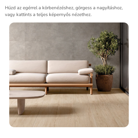
Húzd az egérrel a körbenézéshez, görgess a nagyításhoz,
vagy kattints a teljes képernyős nézethez.