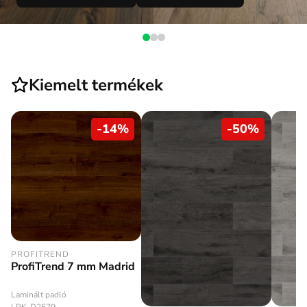
Kiemelt termékek
-
14
%
-
50
%
PROFITREND
ProfiTrend 7 mm Madrid
Laminált padló