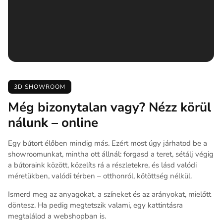
3D SHOWROOM
Még bizonytalan vagy? Nézz körül
nálunk – online
Egy bútort élőben mindig más. Ezért most úgy járhatod be a
showroomunkat, mintha ott állnál: forgasd a teret, sétálj végig
a bútoraink között, közelíts rá a részletekre, és lásd valódi
méretükben, valódi térben – otthonról, kötöttség nélkül.
Ismerd meg az anyagokat, a színeket és az arányokat, mielőtt
döntesz. Ha pedig megtetszik valami, egy kattintásra
megtalálod a webshopban is.