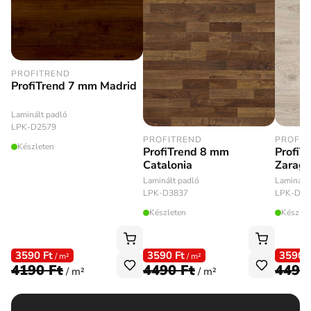
PROFITREND
ProfiTrend 7 mm Madrid
Laminált padló
LPK-D2579
PROFITREND
PROFIT
Készleten
ProfiTrend 8 mm
ProfiT
Catalonia
Zarag
Laminált padló
Laminált
LPK-D3837
LPK-D35
Készleten
Készlet
3590 Ft
3590 Ft
3590 
/ m²
/ m²
4190 Ft
4490 Ft
4490
/ m²
/ m²