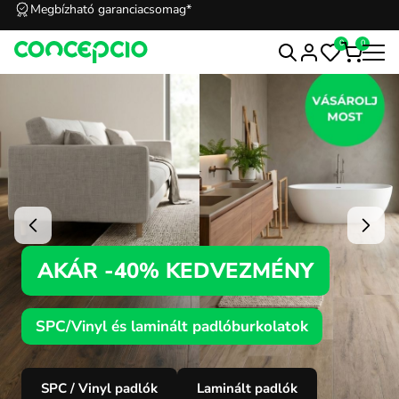
Kedvezmények Concepcioshop klubtagoknak
0
0
AKÁR -40% KEDVEZMÉNY
SPC/Vinyl és laminált padlóburkolatok
SPC / Vinyl padlók
Laminált padlók