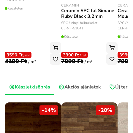
LPK-D2579
CERAMIN
CERAM
Készleten
Ceramin SPC fal Simane
Cerami
Ruby Black 3,2mm
Mouse
SPC / Vinyl falburkolat
SPC / Vin
CER-F-51041
CER-F-5
Készleten
Készlet
3590 Ft
3990 Ft
3990 
/ m²
/ m²
4190 Ft
7990 Ft
7990
/ m²
/ m²
Készletkisöprés
Akciós ajánlatok
Új term
-
14
%
-
20
%